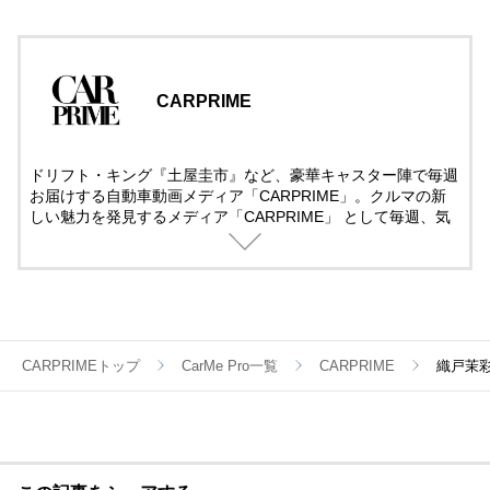
CARPRIME
ドリフト・キング『土屋圭市』など、豪華キャスター陣で毎週
お届けする自動車動画メディア「CARPRIME」。クルマの新
しい魅力を発見するメディア「CARPRIME」 として毎週、気
になるクルマ、話題のクルマを取り上げ、クルマのある日常を
楽しむ全ての人へ、知的好奇心を満たすチャンネルを目指し、
様々なクルマ・企画を展開しています。国産・輸入車問わず長
編の徹底的な解説・レビューをしていきますので、ぜひチャン
ネル登録して頂けますと幸いです。
CARPRIMEトップ
CarMe Pro一覧
CARPRIME
織戸茉彩 