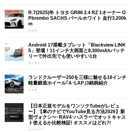
R.7(2025)年 トヨタ GR86 2.4 RZ 1オーナー O
Pbrembo SACHS パールホワイト 走行3,200k
m
クルマ
Android 17搭載タブレット「Blackview LINK
5」登場！11インチ大画面と8,300mAhバッテ
リーで外出先でも使いやすい1台
エンタメ
ランドクルーザー250を三様に魅せる18インチ
軽量鍛造ホイール｢A･LAP｣3銘柄紹介
クルマ
【日本正規モデルをワンソクTubeがレビュ
ー】【車のナビでYouTube見る方法2026】新
型ヴォクシー･RAV4･ハスラーでオットキャス
ト使えるか比較検証! オススメはどれ?!
カーライフ