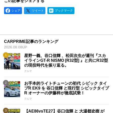
この記事をシェアする
シェア
ツイート
ブックマーク
CARPRIME記事のランキング
2026.08.08UP
星野一義、谷口信輝 、松田次生が週刊『スカ
イラインGT-R NISMO [R32型] 』と共にR32型
の現役時代を振り返る。
クルマ
お手本的ライトチューンの初代 シビック タイ
プR EK9 を 谷口信輝 と現行型 シビックタイプ
R オーナーの伊藤梓が徹底試乗！
クルマ
【AE86vsTE27】谷口信輝 と 大湯都史樹 が