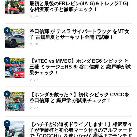
最初と最後のFRレビン(4A-G)＆トレノ(2T-G)
を相沢菜々子と徹底チェック！
クルマ
谷口信輝 が テスラ サイバートラック をMT女
子 古畑星夏とサーキット全開で試乗！
クルマ
【VTEC vs MIVEC】ホンダ EG6 シビック と
三菱 ミラージュRS を 谷口信輝 と 織戸学が試
乗チェック！
クルマ
【ホンダを救った？】初代 シビック CVCCを
谷口信輝 と 織戸学 が試乗チェック！
クルマ
【ハチ子が公道初ドライブします！】相沢菜々
子が伊藤梓と初心者マーク付きのアルファード
で『COCCHi』を使いながら横浜までランチド