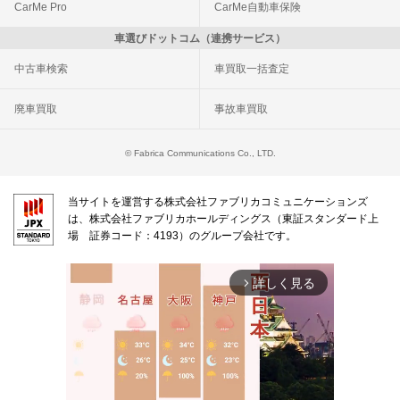
CarMe Pro
CarMe自動車保険
車選びドットコム（連携サービス）
中古車検索
車買取一括査定
廃車買取
事故車買取
© Fabrica Communications Co., LTD.
当サイトを運営する株式会社ファブリカコミュニケーションズ
は、株式会社ファブリカホールディングス（東証スタンダード上
場 証券コード：4193）のグループ会社です。
詳しく見る
arrow_forward_ios