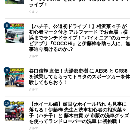
ライブ！
クルマ
【ハチ子、公道初ドライブ！】相沢菜々子 が
初心者マーク付き アルファード でお台場→横
浜までランチドライブ！”パイオニア”のカーナ
ビアプリ『COCCHi』と伊藤梓を助っ人に、無
事辿り着けるのか..?
クルマ
谷口信輝 直伝！大湯都史樹 に AE86 と GR86
を試乗してもらってトヨタのスポーツカーを体
験してもらおう！
クルマ
【ホイール編】頑固なホイール汚れ も見事に
落ちる！伊藤梓 先生と洗車初心者の相沢菜々
子（ハチ子）と 藤木由貴 が 市販の洗車グッズ
を使ってランドローバーの洗車 に初挑戦！
クルマ