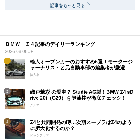
記事をもっと見る
ＢＭＷ Ｚ４記事のデイリーランキング
2026.08.08UP
輸入オープンカーのおすすめ6選！モータージ
ャーナリストと元自動車部の編集者が厳選
輸入車
織戸茉彩 の愛車？ Studie AG製！BMW Z4 sD
rive 20i（G29）を伊藤梓が徹底チェック！
クルマ
Z4と共同開発の噂…次期スープラはZ4のよう
に肥大化するのか？
ピックアップ