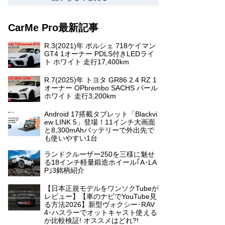
CarMe Pro最新記事
R.3(2021)年 ポルシェ 718ケイマン
GT4 1オーナー PDLS付きLEDライ
ト ホワイト 走行17,400km
R.7(2025)年 トヨタ GR86 2.4 RZ 1
オーナー OPbrembo SACHS パール
ホワイト 走行3,200km
Android 17搭載タブレット「Blackvi
ew LINK 5」登場！11インチ大画面
と8,300mAhバッテリーで外出先で
も使いやすい1台
ランドクルーザー250を三様に魅せ
る18インチ軽量鍛造ホイール｢A･LA
P｣3銘柄紹介
【日本正規モデルをワンソクTubeが
レビュー】【車のナビでYouTube見
る方法2026】新型ヴォクシー･RAV
4･ハスラーでオットキャスト使える
か比較検証! オススメはどれ?!