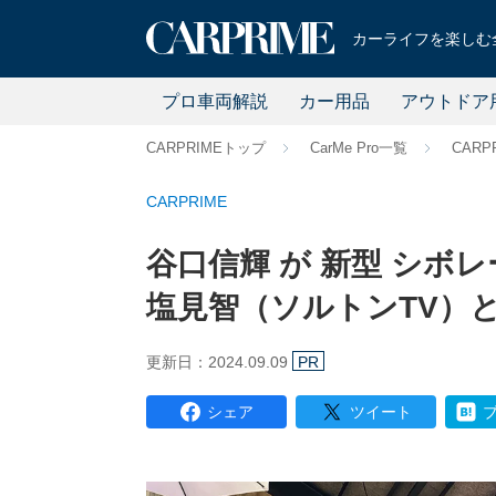
カーライフを楽しむ全
プロ車両解説
カー用品
アウトドア
CARPRIMEトップ
CarMe Pro一覧
CARP
CARPRIME
谷口信輝 が 新型 シボ
塩見智（ソルトンTV）
更新日：2024.09.09
PR
シェア
ツイート