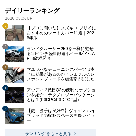
デイリーランキング
2026.08.06UP
【プロに聞いた】スズキ エブリイに
おすすめのシートカバー11選｜202
6年版
ランドクルーザー250を三様に魅せ
る18インチ軽量鍛造ホイール｢A･LA
P｣3銘柄紹介
マユツバなチューニングパーツは本
当に効果があるのか？シエクルのレ
スポンスブレードを編集部が試した
アウディ 2代目Q3の便利なオプショ
ンを紹介！テクノロジーパッケージ
とは？(F3DPC/F3DFGF型)
【使い勝手は良好!?】ヴィッツ ハイ
ブリッドの収納スペース画像レビュ
ー
ランキングをもっと見る