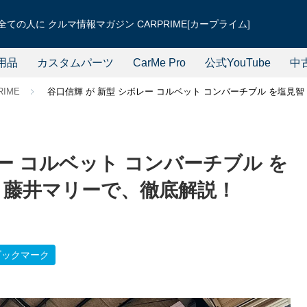
ての人に クルマ情報マガジン CARPRIME[カープライム]
用品
カスタムパーツ
CarMe Pro
公式YouTube
中
RIME
谷口信輝 が 新型 シボレー コルベット コンバーチブル を塩見
レー コルベット コンバーチブル を
と藤井マリーで、徹底解説！
ブックマーク