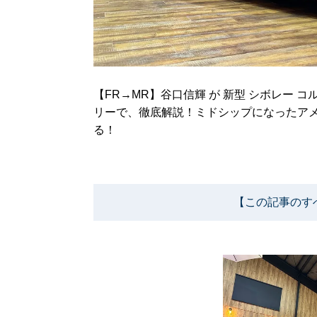
【FR→MR】谷口信輝 が 新型 シボレー 
リーで、徹底解説！ミドシップになったアメ
る！
【この記事のす