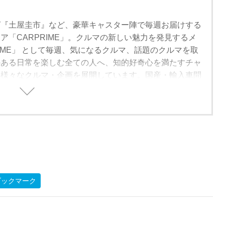
グ『土屋圭市』など、豪華キャスター陣で毎週お届けする
ア「CARPRIME」。クルマの新しい魅力を発見するメ
RIME」 として毎週、気になるクルマ、話題のクルマを取
のある日常を楽しむ全ての人へ、知的好奇心を満たすチャ
、様々なクルマ・企画を展開しています。国産・輸入車問
的な解説・レビューをしていきますので、ぜひチャンネル
すと幸いです。
ブックマーク