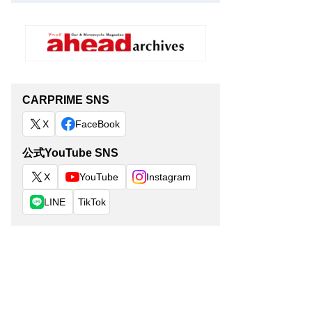
CARPRIME SNS
X
FaceBook
公式YouTube SNS
X
YouTube
Instagram
LINE
TikTok