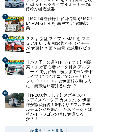
行型 シビックタイプR オーナーの伊
藤梓が徹底試乗！
【MCR還暦仕様】谷口信輝 が MCR
BNR34 GT-R を 織戸学 と 徹底試
乗！
スズキ 新型 スイフト 5MT を マニ
ュアル初心者 相沢菜々子（ハチ子）
が 伊藤梓 & 藤木由貴 と試乗レビュ
ー！
【ハチ子、公道初ドライブ！】相沢
菜々子 が初心者マーク付き アルフ
ァード でお台場→横浜までランチド
ライブ！”パイオニア”のカーナビア
プリ『COCCHi』と伊藤梓を助っ人
に、無事辿り着けるのか..?
【N-BOX危うし？】スズキ スペー
シア / スペーシア カスタム を 伊藤
梓が徹底解説！6年ぶりのフルモデ
ルチェンジを果たしたスペーシアは
軽ハイトワゴンの首位奪還なる
か？！
記事をもっと見る