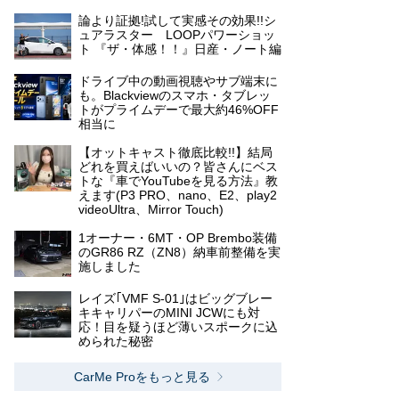
論より証拠!試して実感その効果!!シ
ュアラスター LOOPパワーショッ
ト 『ザ・体感！！』日産・ノート編
ドライブ中の動画視聴やサブ端末に
も。Blackviewのスマホ・タブレッ
トがプライムデーで最大約46%OFF
相当に
【オットキャスト徹底比較!!】結局
どれを買えばいいの？皆さんにベス
トな『車でYouTubeを見る方法』教
えます(P3 PRO、nano、E2、play2
videoUltra、Mirror Touch)
1オーナー・6MT・OP Brembo装備
のGR86 RZ（ZN8）納車前整備を実
施しました
レイズ｢VMF S-01｣はビッグブレー
キキャリパーのMINI JCWにも対
応！目を疑うほど薄いスポークに込
められた秘密
CarMe Proをもっと見る