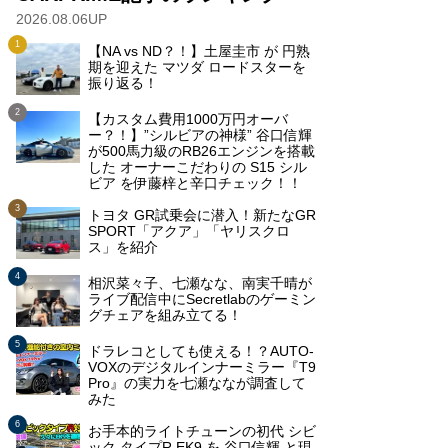
2026.08.06UP
【NA vs ND？！】土屋圭市 が 円熟
期を迎えた マツダ ロードスターを
振り返る！
【カスタム費用1000万円オーバ
ー？！】”シルビアの神様” 谷口信輝
が500馬力級のRB26エンジンを搭載
した オーナーこだわりの S15 シル
ビア を伊藤梓と辛口チェック！！
トヨタ GR試乗会に潜入！新たなGR
SPORT「アクア」「ヤリスクロ
ス」を紹介
相沢菜々子、七瀬なな、南実千晴が
ライブ配信中にSecretlabのゲーミン
グチェアを組み立てる！
ドラレコとしても使える！？AUTO-
VOXのデジタルインナーミラー『T9
Pro』の実力を七瀬ななが調査して
みた
お手本的ライトチューンの初代 シビ
ック タイプR EK9 を 谷口信輝 と現