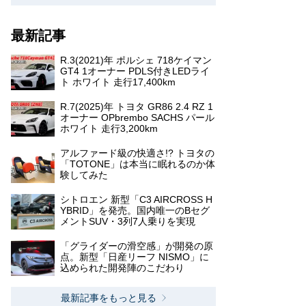
最新記事
R.3(2021)年 ポルシェ 718ケイマン
GT4 1オーナー PDLS付きLEDライ
ト ホワイト 走行17,400km
R.7(2025)年 トヨタ GR86 2.4 RZ 1
オーナー OPbrembo SACHS パール
ホワイト 走行3,200km
アルファード級の快適さ!? トヨタの
「TOTONE」は本当に眠れるのか体
験してみた
シトロエン 新型「C3 AIRCROSS H
YBRID」を発売。国内唯一のBセグ
メントSUV・3列7人乗りを実現
「グライダーの滑空感」が開発の原
点。新型「日産リーフ NISMO」に
込められた開発陣のこだわり
最新記事をもっと見る