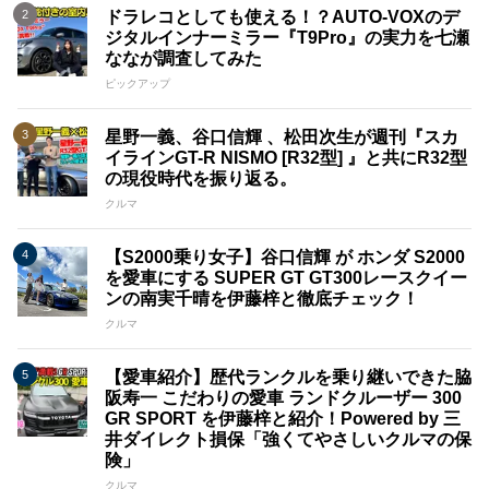
ドラレコとしても使える！？AUTO-VOXのデ
ジタルインナーミラー『T9Pro』の実力を七瀬
ななが調査してみた
ピックアップ
星野一義、谷口信輝 、松田次生が週刊『スカ
イラインGT-R NISMO [R32型] 』と共にR32型
の現役時代を振り返る。
クルマ
【S2000乗り女子】谷口信輝 が ホンダ S2000
を愛車にする SUPER GT GT300レースクイー
ンの南実千晴を伊藤梓と徹底チェック！
クルマ
【愛車紹介】歴代ランクルを乗り継いできた脇
阪寿一 こだわりの愛車 ランドクルーザー 300
GR SPORT を伊藤梓と紹介！Powered by 三
井ダイレクト損保「強くてやさしいクルマの保
険」
クルマ