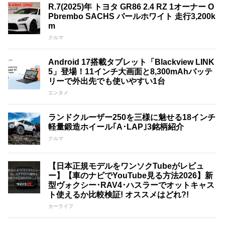
R.7(2025)年 トヨタ GR86 2.4 RZ 1オーナー O
Pbrembo SACHS パールホワイト 走行3,200k
m
クルマ
Android 17搭載タブレット「Blackview LINK
5」登場！11インチ大画面と8,300mAhバッテ
リーで外出先でも使いやすい1台
エンタメ
ランドクルーザー250を三様に魅せる18インチ
軽量鍛造ホイール｢A･LAP｣3銘柄紹介
クルマ
【日本正規モデルをワンソクTubeがレビュ
ー】【車のナビでYouTube見る方法2026】新
型ヴォクシー･RAV4･ハスラーでオットキャス
ト使えるか比較検証! オススメはどれ?!
カーライフ