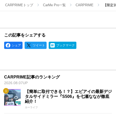
CARPRIMEトップ
CarMe Pro一覧
CARPRIME
【限定1
この記事をシェアする
シェア
ツイート
ブックマーク
CARPRIME記事のランキング
2026.08.07UP
【簡単に取付できる！？】エビアイの最新デジ
タルサイドミラー『S506』を七瀬ななが徹底
紹介！
カーライフ