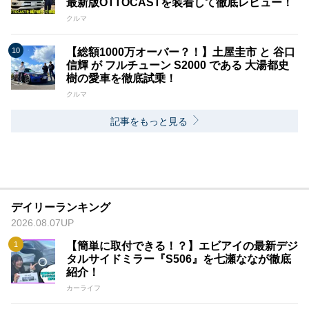
最新版OTTOCASTを装着して徹底レビュー！
クルマ
【総額1000万オーバー？！】土屋圭市 と 谷口
信輝 が フルチューン S2000 である 大湯都史
樹の愛車を徹底試乗！
クルマ
記事をもっと見る
デイリーランキング
2026.08.07UP
【簡単に取付できる！？】エビアイの最新デジ
タルサイドミラー『S506』を七瀬ななが徹底
紹介！
カーライフ