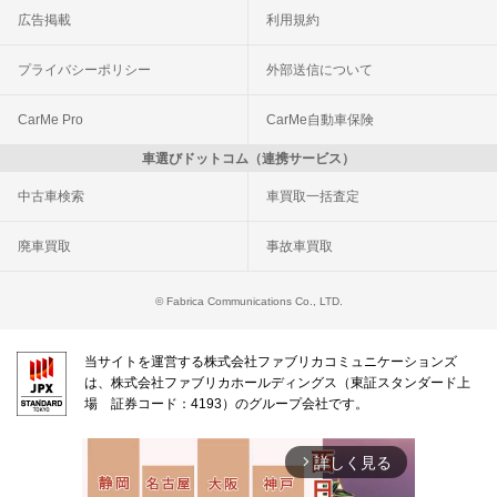
広告掲載
利用規約
プライバシーポリシー
外部送信について
CarMe Pro
CarMe自動車保険
車選びドットコム（連携サービス）
中古車検索
車買取一括査定
廃車買取
事故車買取
© Fabrica Communications Co., LTD.
当サイトを運営する株式会社ファブリカコミュニケーションズ
は、株式会社ファブリカホールディングス（東証スタンダード上
場 証券コード：4193）のグループ会社です。
詳しく見る
arrow_forward_ios