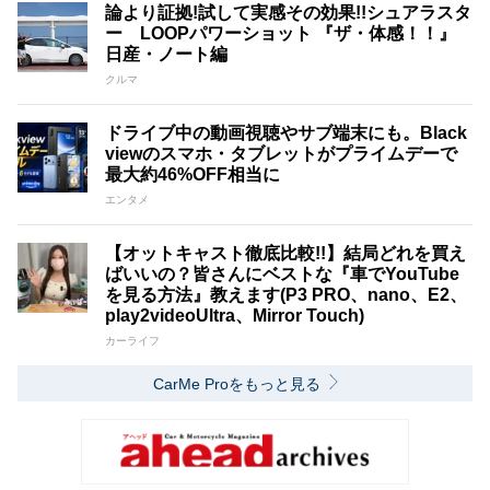
論より証拠!試して実感その効果!!シュアラスタ
ー LOOPパワーショット 『ザ・体感！！』
日産・ノート編
クルマ
ドライブ中の動画視聴やサブ端末にも。Black
viewのスマホ・タブレットがプライムデーで
最大約46%OFF相当に
エンタメ
【オットキャスト徹底比較!!】結局どれを買え
ばいいの？皆さんにベストな『車でYouTube
を見る方法』教えます(P3 PRO、nano、E2、
play2videoUltra、Mirror Touch)
カーライフ
CarMe Proをもっと見る