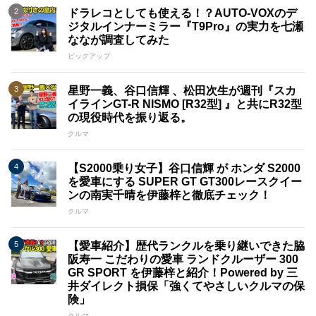
ドラレコとしても使える！？AUTO-VOXのデ
ジタルインナーミラー『T9Pro』の実力を七瀬
ななが調査してみた
ピックアップ
星野一義、谷口信輝 、松田次生が週刊『スカ
イラインGT-R NISMO [R32型] 』と共にR32型
の現役時代を振り返る。
クルマ
【S2000乗り女子】谷口信輝 が ホンダ S2000
を愛車にする SUPER GT GT300レースクイー
ンの南実千晴を伊藤梓と徹底チェック！
クルマ
【愛車紹介】歴代ランクルを乗り継いできた脇
阪寿一 こだわりの愛車 ランドクルーザー 300
GR SPORT を伊藤梓と紹介！Powered by 三
井ダイレクト損保「強くてやさしいクルマの保
険」
クルマ