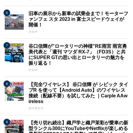
旧車の展示から新車の試乗会まで！モーターフ
ァンフェ スタ 2023 in 富士スピードウェイが
開催！
クルマ
谷口信輝が"ロータリーの神様"RE雨宮 雨宮勇
美代表と「週刊 マツダ RX-7」（FD3S）と共
にSUPER GTの思い出とロータリーの魅力を
振り返る！
クルマ
【完全ワイヤレス】 谷口信輝 が シビック タイ
プR を使って【Android Auto】のワイヤレス
接続（配線不要）を試してみた ｜Carple AAw
ireless
カーライフ
【売り切れ続出】織戸学と織戸茉彩が愛車の新
型ランクル300にYouTubeやNetflixが楽しめる