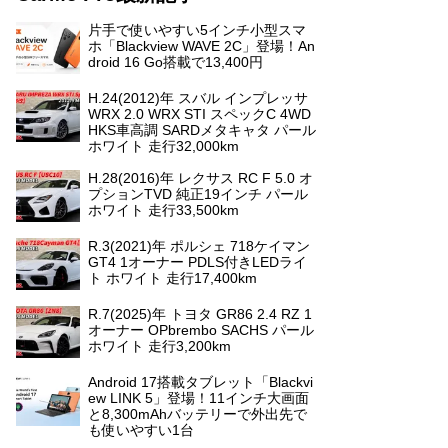
片手で使いやすい5インチ小型スマ
ホ「Blackview WAVE 2C」登場！An
droid 16 Go搭載で13,400円
H.24(2012)年 スバル インプレッサ
WRX 2.0 WRX STI スペックC 4WD
HKS車高調 SARDメタキャタ パール
ホワイト 走行32,000km
H.28(2016)年 レクサス RC F 5.0 オ
プションTVD 純正19インチ パール
ホワイト 走行33,500km
R.3(2021)年 ポルシェ 718ケイマン
GT4 1オーナー PDLS付きLEDライ
ト ホワイト 走行17,400km
R.7(2025)年 トヨタ GR86 2.4 RZ 1
オーナー OPbrembo SACHS パール
ホワイト 走行3,200km
Android 17搭載タブレット「Blackvi
ew LINK 5」登場！11インチ大画面
と8,300mAhバッテリーで外出先で
も使いやすい1台