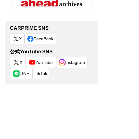
CARPRIME SNS
X
FaceBook
公式YouTube SNS
X
YouTube
Instagram
LINE
TikTok