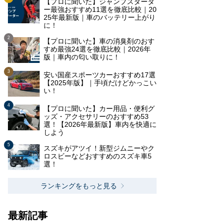
【プロに聞いた】ジャンプスタータ
ー最強おすすめ11選を徹底比較｜20
25年最新版｜車のバッテリー上がり
に！
【プロに聞いた】車の消臭剤のおす
すめ最強24選を徹底比較｜2026年
版｜車内の匂い取りに！
安い国産スポーツカーおすすめ17選
【2025年版】｜手頃だけどかっこい
い！
【プロに聞いた】カー用品・便利グ
ッズ・アクセサリーのおすすめ53
選！【2026年最新版】車内を快適に
しよう
スズキがアツイ！新型ジムニーやク
ロスビーなどおすすめのスズキ車5
選！
ランキングをもっと見る
最新記事