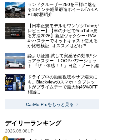
ランドクルーザー250を三様に魅せ
る18インチ軽量鍛造ホイール｢A･LA
P｣3銘柄紹介
【日本正規モデルをワンソクTubeが
レビュー】【車のナビでYouTube見
る方法2026】新型ヴォクシー･RAV
4･ハスラーでオットキャスト使える
か比較検証! オススメはどれ?!
論より証拠!試して実感その効果!!シ
ュアラスター LOOPパワーショッ
ト 『ザ・体感！！』日産・ノート編
ドライブ中の動画視聴やサブ端末に
も。Blackviewのスマホ・タブレッ
トがプライムデーで最大約46%OFF
相当に
CarMe Proをもっと見る
デイリーランキング
2026.08.08UP