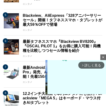
エンタメ
Blackview、AliExpress「328アニバーサリー
セール」開催！タフネススマホ・タブレットが
最大59％OFFで登場
エンタメ
最新タフネススマホ『Blackview BV8200』
『OSCAL PILOT 1』をお得に購入可能！両機
種を比較しつつセール情報を紹介
エンタメ
close
詳しく見る
arrow_forward_ios
最新Android15タブレット「Blackview Tab60
Pro」発売、Amazonにて26%オフで購入可
能！先着150名限定セール実施(11/29まで)
エンタメ
12.2インチ大画面で車内エンタメにも便利！Bl
ackview「MEGA 5」はキーボード・マウス付
きAIタブレット