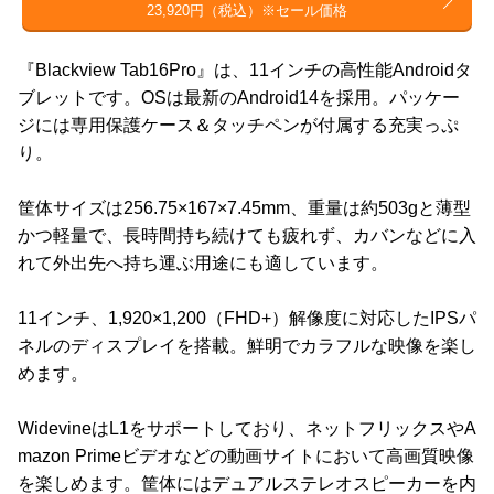
23,920円（税込）※セール価格
『Blackview Tab16Pro』は、11インチの高性能Androidタ
ブレットです。OSは最新のAndroid14を採用。パッケー
ジには専用保護ケース＆タッチペンが付属する充実っぷ
り。
筐体サイズは256.75×167×7.45mm、重量は約503gと薄型
かつ軽量で、長時間持ち続けても疲れず、カバンなどに入
れて外出先へ持ち運ぶ用途にも適しています。
11インチ、1,920×1,200（FHD+）解像度に対応したIPSパ
ネルのディスプレイを搭載。鮮明でカラフルな映像を楽し
めます。
WidevineはL1をサポートしており、ネットフリックスやA
mazon Primeビデオなどの動画サイトにおいて高画質映像
を楽しめます。筐体にはデュアルステレオスピーカーを内