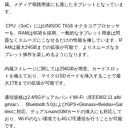
蔵。メディア視聴用途にも適したタブレットとなっていま
す。
CPU（SoC）にはUNISOC T616 オクタコアプロセッサ
ーを、RAMは8GBを採用。一般的なタブレット用途は問
題なくスムーズにこなせるだけの性能を擁しています。R
AMは最大24GBまでの拡張が可能で、よりスムーズなタ
ブレット操作を楽しめるようになります。
内蔵ストレージに関しては256GBが用意。カードスロッ
トを備えており、マイクロSDカードを挿入することで最
大1TBまでの拡張が可能です。
通信規格は2.4/5GデュアルバンドWi-Fi（IEEE802.11 a/b/
g/n/ac）、Bluetooth 5.0およびGPS+Glonass+Beidou+Gal
ileoに対応。デュアルnanoSIMカードの挿入にも対応して
おり、Wi-Fiのない環境でも4G LTE通信を行うことが可能
です。