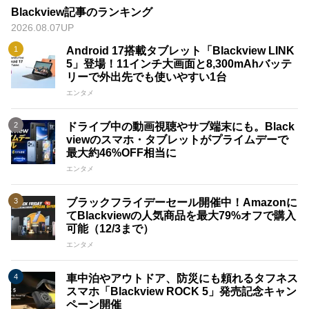
Blackview記事のランキング
2026.08.07UP
Android 17搭載タブレット「Blackview LINK
5」登場！11インチ大画面と8,300mAhバッテ
リーで外出先でも使いやすい1台
エンタメ
ドライブ中の動画視聴やサブ端末にも。Black
viewのスマホ・タブレットがプライムデーで
最大約46%OFF相当に
エンタメ
ブラックフライデーセール開催中！Amazonに
てBlackviewの人気商品を最大79%オフで購入
可能（12/3まで）
エンタメ
車中泊やアウトドア、防災にも頼れるタフネス
スマホ「Blackview ROCK 5」発売記念キャン
ペーン開催