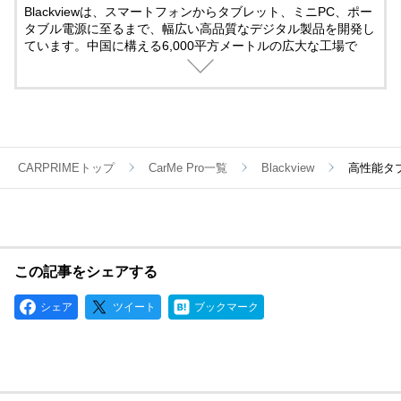
Blackviewは、スマートフォンからタブレット、ミニPC、ポー
タブル電源に至るまで、幅広い高品質なデジタル製品を開発し
ています。中国に構える6,000平方メートルの広大な工場で
は、毎日1500～2000台のスマートフォンを世に送り出す実力
を持ち、確かな技術力と先進的な生産体制で、お客様に信頼さ
れる製品を提供しています。イノベーションを通じて、デジタ
ルライフをより豊かにするお手伝いをします。
CARPRIMEトップ
CarMe Pro一覧
Blackview
高性能タブレ
この記事をシェアする
シェア
ツイート
ブックマーク