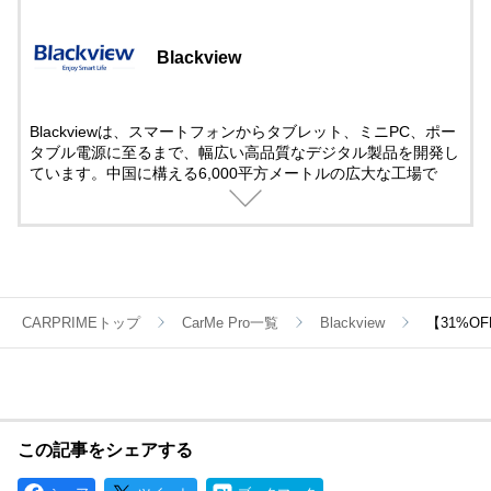
Blackview
Blackviewは、スマートフォンからタブレット、ミニPC、ポー
タブル電源に至るまで、幅広い高品質なデジタル製品を開発し
ています。中国に構える6,000平方メートルの広大な工場で
は、毎日1500～2000台のスマートフォンを世に送り出す実力
を持ち、確かな技術力と先進的な生産体制で、お客様に信頼さ
れる製品を提供しています。イノベーションを通じて、デジタ
ルライフをより豊かにするお手伝いをします。
CARPRIMEトップ
CarMe Pro一覧
Blackview
【31%OF
この記事をシェアする