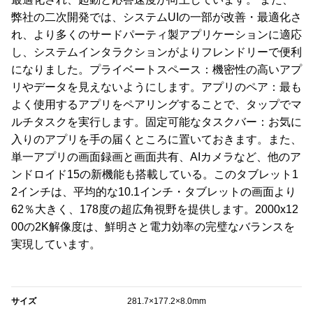
弊社の二次開発では、システムUIの一部が改善・最適化さ
れ、より多くのサードパーティ製アプリケーションに適応
し、システムインタラクションがよりフレンドリーで便利
になりました。プライベートスペース：機密性の高いアプ
リやデータを見えないようにします。アプリのペア：最も
よく使用するアプリをペアリングすることで、タップでマ
ルチタスクを実行します。固定可能なタスクバー：お気に
入りのアプリを手の届くところに置いておきます。また、
単一アプリの画面録画と画面共有、AIカメラなど、他のア
ンドロイド15の新機能も搭載している。このタブレット1
2インチは、平均的な10.1インチ・タブレットの画面より
62％大きく、178度の超広角視野を提供します。2000x12
00の2K解像度は、鮮明さと電力効率の完璧なバランスを
実現しています。
‎サイズ
281.7×177.2×8.0mm