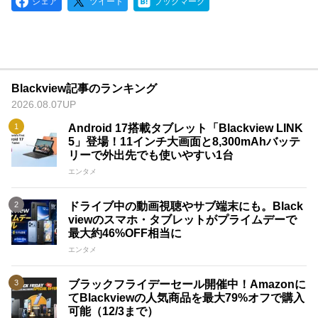
シェア
ツイート
ブックマーク
Blackview記事のランキング
2026.08.07UP
Android 17搭載タブレット「Blackview LINK
5」登場！11インチ大画面と8,300mAhバッテ
リーで外出先でも使いやすい1台
エンタメ
ドライブ中の動画視聴やサブ端末にも。Black
viewのスマホ・タブレットがプライムデーで
最大約46%OFF相当に
エンタメ
ブラックフライデーセール開催中！Amazonに
てBlackviewの人気商品を最大79%オフで購入
可能（12/3まで）