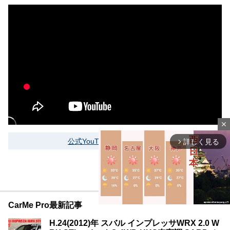
close
公式YouTubeをもっと見る
詳しく見る
arrow_forward_ios
CarMe Pro最新記事
H.24(2012)年 スバル インプレッサWRX 2.0 W