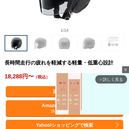
1
/
14
長時間走行の疲れを軽減する軽量・低重心設計
close
18,288円〜
（税込）
詳しく見る
arrow_forward_ios
楽天で検索
Amazonで詳細を見る
18,288円
（税込）
Yahoo!ショッピングで検索