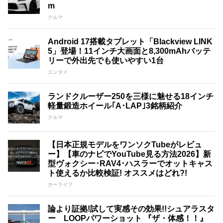
m
クルマ
Android 17搭載タブレット「Blackview LINK
5」登場！11インチ大画面と8,300mAhバッテ
リーで外出先でも使いやすい1台
エンタメ
ランドクルーザー250を三様に魅せる18インチ
軽量鍛造ホイール｢A･LAP｣3銘柄紹介
クルマ
【日本正規モデルをワンソクTubeがレビュ
ー】【車のナビでYouTube見る方法2026】新
型ヴォクシー･RAV4･ハスラーでオットキャス
ト使えるか比較検証! オススメはどれ?!
カーライフ
論より証拠!試して実感その効果!!シュアラスタ
ー LOOPパワーショット 『ザ・体感！！』