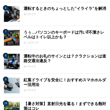
運転するときのちょっとした”イライラ”を解消
カーライフ
うぅ…パソコンのキーボードは汚い⁉不潔さレ
ベルはトイレ以上かも？
ピックアップ
運転中のお礼のサインとは？クラクションは道
路交通法違反？
カーライフ
紅葉ドライブを安全に！おすすめスマホホルダ
ー活用法
カーライフ
【暑さ対策】直射日光を遮る！まずできる熱対
策はコレ