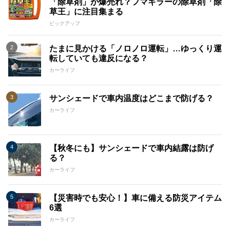
「除草剤」が爆売れ？フマキラーの除草剤「除
草王」に注目集まる
ピックアップ
たまに見かける「ノロノロ運転」…ゆっくり運
転していても違反になる？
カーライフ
サンシェードで車内温度はどこまで防げる？
カーライフ
【秋冬にも】サンシェードで車内結露は防げ
る？
カーライフ
【災害時でも安心！】車に備える防災アイテム
6選
カーライフ