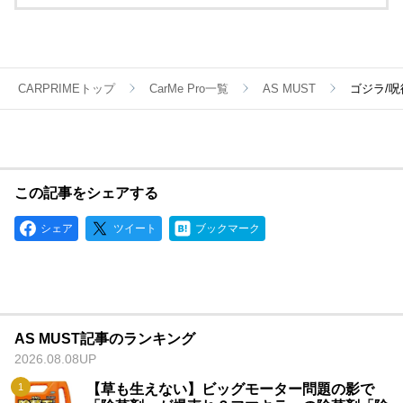
を展開していきます。
CARPRIMEトップ
CarMe Pro一覧
AS MUST
ゴジラ/
この記事をシェアする
シェア
ツイート
ブックマーク
AS MUST記事のランキング
2026.08.08UP
【草も生えない】ビッグモーター問題の影で