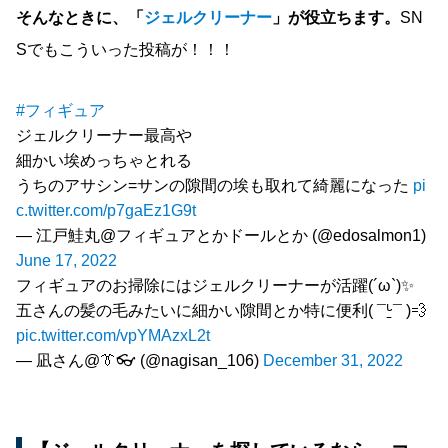
そんなときに、「
ジェルクリーナー
」が役立ちます。
SN
Sでもこういった投稿が！！！
#フィギュア
ジェルクリーナー最高や
細かい埃めっちゃとれる
うちのアサシン=サンの隙間の埃も取れて綺麗になった
pi
c.twitter.com/p7gaEz1G9t
— 江戸鮭丸@フィギュアとかドールとか (@edosalmon1)
June 17, 2022
フィギュアのお掃除にはジェルクリーナーが活躍(´ω`)✨
五さんの髪の毛みたいに細かい隙間とか特に便利( ¯ᒡ̱¯ )💨
pic.twitter.com/vpYMAzxL2t
— 凪さん@👔👓 (@nagisan_106)
December 31, 2022