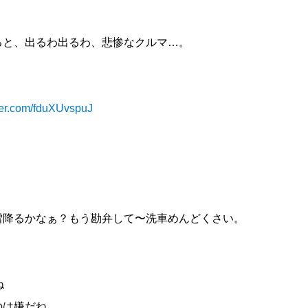
ると、出るわ出るわ、悲惨なクルマ…。
tter.com/fduXUvspuJ
。
雪降るかなぁ？もう勘弁して〜洗車めんどくさい。
ね
のは嫌だね