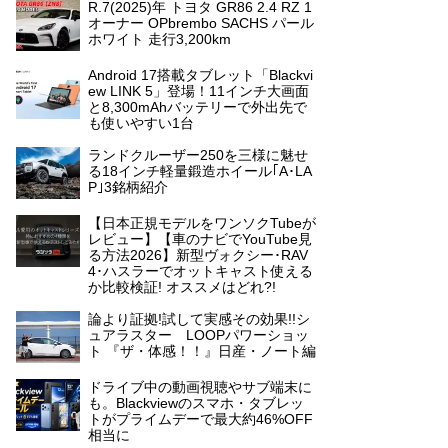
R.7(2025)年 トヨタ GR86 2.4 RZ 1
オーナー OPbrembo SACHS パール
ホワイト 走行3,200km
Android 17搭載タブレット「Blackvi
ew LINK 5」登場！11インチ大画面
と8,300mAhバッテリーで外出先で
も使いやすい1台
ランドクルーザー250を三様に魅せ
る18インチ軽量鍛造ホイール｢A･LA
P｣3銘柄紹介
【日本正規モデルをワンソクTubeが
レビュー】【車のナビでYouTube見
る方法2026】新型ヴォクシー･RAV
4･ハスラーでオットキャスト使える
か比較検証! オススメはどれ?!
論より証拠!試して実感その効果!!シ
ュアラスター LOOPパワーショッ
ト 『ザ・体感！！』日産・ノート編
ドライブ中の動画視聴やサブ端末に
も。Blackviewのスマホ・タブレッ
トがプライムデーで最大約46%OFF
相当に