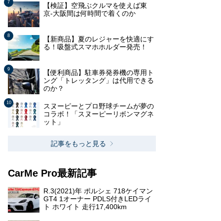
【検証】空飛ぶクルマを使えば東
京-大阪間は何時間で着くのか
【新商品】夏のレジャーを快適にす
る！吸盤式スマホホルダー発売！
【便利商品】駐車券発券機の専用ト
ング「トレッタング」は代用できる
のか？
スヌーピーとプロ野球チームが夢の
コラボ！「スヌーピーリボンマグネ
ット」
記事をもっと見る
CarMe Pro最新記事
R.3(2021)年 ポルシェ 718ケイマン
GT4 1オーナー PDLS付きLEDライ
ト ホワイト 走行17,400km