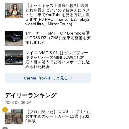
【オットキャスト徹底比較!!】結局
どれを買えばいいの？皆さんにベス
トな『車でYouTubeを見る方法』教
えます(P3 PRO、nano、E2、play2
videoUltra、Mirror Touch)
1オーナー・6MT・OP Brembo装備
のGR86 RZ（ZN8）納車前整備を実
施しました
レイズ｢VMF S-01｣はビッグブレー
キキャリパーのMINI JCWにも対
応！目を疑うほど薄いスポークに込
められた秘密
CarMe Proをもっと見る
デイリーランキング
2026.08.06UP
【プロに聞いた】スズキ エブリイに
おすすめのシートカバー11選｜202
6年版