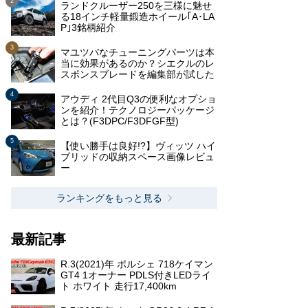
ランドクルーザー250を三様に魅せ
る18インチ軽量鍛造ホイール｢A･LA
P｣3銘柄紹介
マユツバなチューニングパーツは本
当に効果があるのか？シエクルのレ
スポンスブレードを編集部が試した
アウディ 2代目Q3の便利なオプショ
ンを紹介！テクノロジーパッケージ
とは？(F3DPC/F3DFGF型)
【使い勝手は良好!?】ヴィッツ ハイ
ブリッドの収納スペース画像レビュ
ー
ランキングをもっと見る
最新記事
R.3(2021)年 ポルシェ 718ケイマン
GT4 1オーナー PDLS付きLEDライ
ト ホワイト 走行17,400km