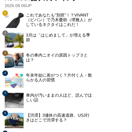
2026.08.06UP
これであなたも"別班"！？VIVANT
（ビバン）で乃木憂助（堺雅人）が
しているネクタイはこれだ！
3月は「はじめまして」が増える季
節
冬の車内ニオイの原因トップ３と
は？
年末年始に差がつく？片付く人・散
らかる人の習慣
車内が汚いままの人ほど、読んでほ
しい話
【渋滞】3連休の高速道路、USJ行
きはどこで渋滞する？