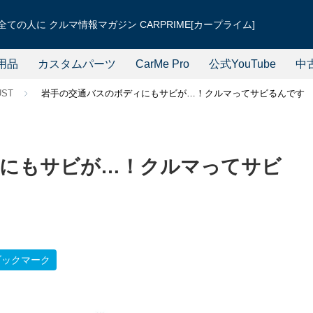
ての人に クルマ情報マガジン CARPRIME[カープライム]
用品
カスタムパーツ
CarMe Pro
公式YouTube
中
UST
岩手の交通バスのボディにもサビが…！クルマってサビるんです
ィにもサビが…！クルマってサビ
ブックマーク