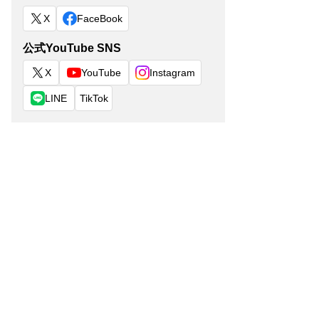
X
FaceBook
公式YouTube SNS
X
YouTube
Instagram
LINE
TikTok