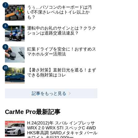
うぅ…パソコンのキーボードは汚
い⁉不潔さレベルはトイレ以上か
も？
運転中のお礼のサインとは？クラク
ションは道路交通法違反？
紅葉ドライブを安全に！おすすめス
マホホルダー活用法
【暑さ対策】直射日光を遮る！まず
できる熱対策はコレ
記事をもっと見る
CarMe Pro最新記事
H.24(2012)年 スバル インプレッサ
WRX 2.0 WRX STI スペックC 4WD
HKS車高調 SARDメタキャタ パール
ホワイト 走行32,000km