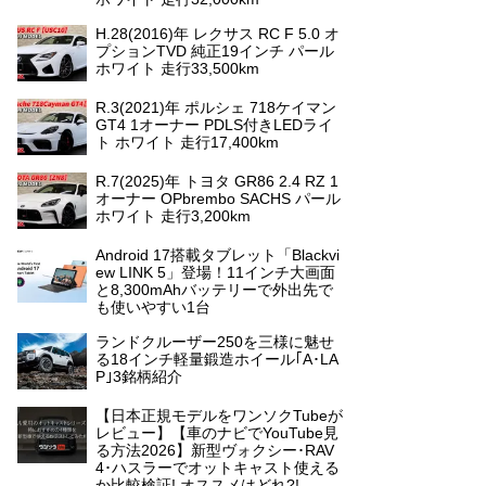
H.28(2016)年 レクサス RC F 5.0 オ
プションTVD 純正19インチ パール
ホワイト 走行33,500km
R.3(2021)年 ポルシェ 718ケイマン
GT4 1オーナー PDLS付きLEDライ
ト ホワイト 走行17,400km
R.7(2025)年 トヨタ GR86 2.4 RZ 1
オーナー OPbrembo SACHS パール
ホワイト 走行3,200km
Android 17搭載タブレット「Blackvi
ew LINK 5」登場！11インチ大画面
と8,300mAhバッテリーで外出先で
も使いやすい1台
ランドクルーザー250を三様に魅せ
る18インチ軽量鍛造ホイール｢A･LA
P｣3銘柄紹介
【日本正規モデルをワンソクTubeが
レビュー】【車のナビでYouTube見
る方法2026】新型ヴォクシー･RAV
4･ハスラーでオットキャスト使える
か比較検証! オススメはどれ?!