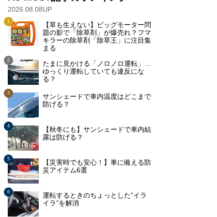
2026.08.08UP
【草も生えない】ビッグモーター問
題の影で「除草剤」が爆売れ？フマ
キラーの除草剤「除草王」に注目集
まる
たまに見かける「ノロノロ運転」…
ゆっくり運転していても違反にな
る？
サンシェードで車内温度はどこまで
防げる？
【秋冬にも】サンシェードで車内結
露は防げる？
【災害時でも安心！】車に備える防
災アイテム6選
運転するときのちょっとした”イラ
イラ”を解消