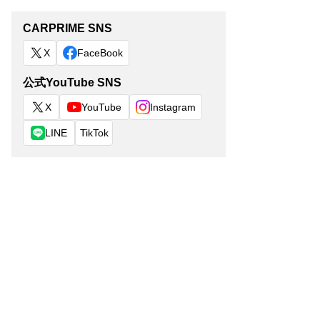
CARPRIME SNS
X
FaceBook
公式YouTube SNS
X
YouTube
Instagram
LINE
TikTok