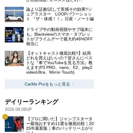
論より証拠!試して実感その効果!!シ
ュアラスター LOOPパワーショッ
ト 『ザ・体感！！』日産・ノート編
ドライブ中の動画視聴やサブ端末に
も。Blackviewのスマホ・タブレッ
トがプライムデーで最大約46%OFF
相当に
【オットキャスト徹底比較!!】結局
どれを買えばいいの？皆さんにベス
トな『車でYouTubeを見る方法』教
えます(P3 PRO、nano、E2、play2
videoUltra、Mirror Touch)
CarMe Proをもっと見る
デイリーランキング
2026.08.08UP
【プロに聞いた】ジャンプスタータ
ー最強おすすめ11選を徹底比較｜20
25年最新版｜車のバッテリー上がり