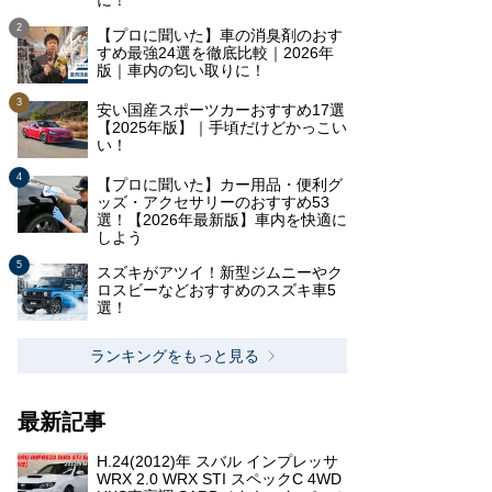
に！
【プロに聞いた】車の消臭剤のおす
すめ最強24選を徹底比較｜2026年
版｜車内の匂い取りに！
安い国産スポーツカーおすすめ17選
【2025年版】｜手頃だけどかっこい
い！
【プロに聞いた】カー用品・便利グ
ッズ・アクセサリーのおすすめ53
選！【2026年最新版】車内を快適に
しよう
スズキがアツイ！新型ジムニーやク
ロスビーなどおすすめのスズキ車5
選！
ランキングをもっと見る
最新記事
H.24(2012)年 スバル インプレッサ
WRX 2.0 WRX STI スペックC 4WD