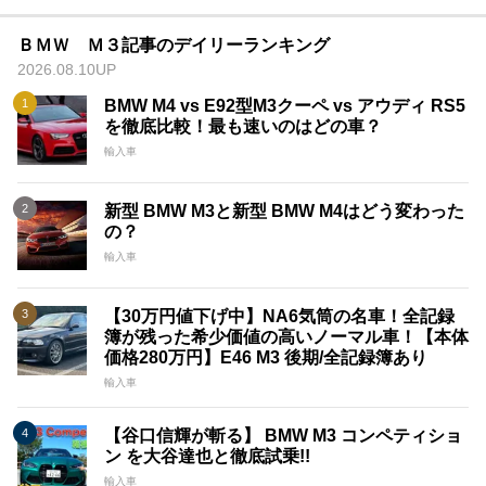
ＢＭＷ Ｍ３記事のデイリーランキング
2026.08.10UP
BMW M4 vs E92型M3クーペ vs アウディ RS5
を徹底比較！最も速いのはどの車？
輸入車
新型 BMW M3と新型 BMW M4はどう変わった
の？
輸入車
【30万円値下げ中】NA6気筒の名車！全記録
簿が残った希少価値の高いノーマル車！【本体
価格280万円】E46 M3 後期/全記録簿あり
輸入車
【谷口信輝が斬る】 BMW M3 コンペティショ
ン を大谷達也と徹底試乗!!
輸入車