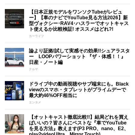
【日本正規モデルをワンソクTubeがレビュ
ー】【車のナビでYouTube見る方法2026】新
型ヴォクシー･RAV4･ハスラーでオットキャス
ト使えるか比較検証! オススメはどれ?!
カーライフ
論より証拠!試して実感その効果!!シュアラスタ
ー LOOPパワーショット 『ザ・体感！！』
日産・ノート編
クルマ
ドライブ中の動画視聴やサブ端末にも。Black
viewのスマホ・タブレットがプライムデーで
最大約46%OFF相当に
エンタメ
【オットキャスト徹底比較!!】結局どれを買え
ばいいの？皆さんにベストな『車でYouTube
を見る方法』教えます(P3 PRO、nano、E2、
play2videoUltra、Mirror Touch)