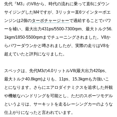
先代『M3』のV8から、時代の流れに乗って直6にダウン
サイジングしたM4ですが、3リッター直6ツインターボエ
ンジンは2個の
ターボチャージャー
で過給することでパワ
ーを補い、最大出力431ps/5500-7300rpm、最大トルク56.
1kgm/1850-5500rpmまでチューニングされました。V8か
らパワーダウンかと噂されましたが、実際の走りはV8を
超えていたと評判になりました。
スペックは、先代M3の4.0リットルV8(最大出力420ps、
最大トルク40.8kgm)よりも、11ps、15.3kgmも力強いこ
とになります。さらにエアロダイナミクスを追求した外観
や機敏なハンドリングを可能とし、ただのスポーツモデル
というよりは、サーキットを走るレーシングカーのような
仕上がりになったと言われています。