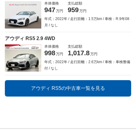
本体価格
支払総額
947
959
万円
万円
年式：2022年
走行距離：1.5万km
車検：R.9年08
月
なし
アウディ RS5 2.9 4WD
本体価格
支払総額
998
1,017.8
万円
万円
年式：2022年
走行距離：2.6万km
車検：車検整備
付
なし
アウディ RS5の中古車一覧を見る