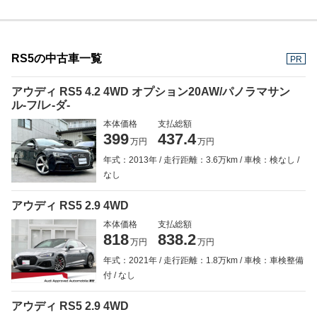
RS5の中古車一覧
PR
アウディ RS5 4.2 4WD オプション20AW/パノラマサン
ル-フ/レ-ダ-
本体価格
支払総額
399
437.4
万円
万円
年式：2013年
走行距離：3.6万km
車検：検なし
なし
アウディ RS5 2.9 4WD
本体価格
支払総額
818
838.2
万円
万円
年式：2021年
走行距離：1.8万km
車検：車検整備
付
なし
アウディ RS5 2.9 4WD