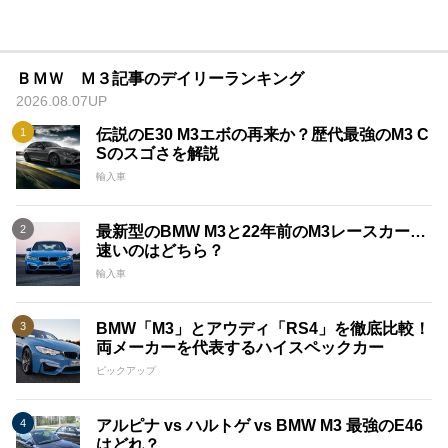
ＢＭＷ Ｍ３記事のデイリーランキング
2026.08.07UP
伝説のE30 M3エボの再来か？歴代最強のM3 C
Sのスゴさを解説
輸入車
最新型のBMW M3と22年前のM3レースカー…
速いのはどちら？
輸入車
BMW「M3」とアウディ「RS4」を徹底比較！
両メーカーを代表するハイスペックカー
ピックアップ
アルピナ vs ハルトゲ vs BMW M3 最強のE46
はどれ？