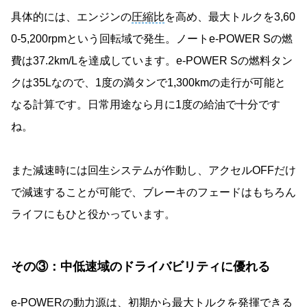
具体的には、エンジンの
圧縮比
を高め、最大トルクを3,60
0-5,200rpmという回転域で発生。ノートe-POWER Sの燃
費は37.2km/Lを達成しています。e-POWER Sの燃料タン
クは35Lなので、1度の満タンで1,300kmの走行が可能と
なる計算です。日常用途なら月に1度の給油で十分です
ね。
また減速時には回生システムが作動し、アクセルOFFだけ
で減速することが可能で、ブレーキのフェードはもちろん
ライフにもひと役かっています。
その③：中低速域のドライバビリティに優れる
e-POWERの動力源は、初期から最大トルクを発揮できる