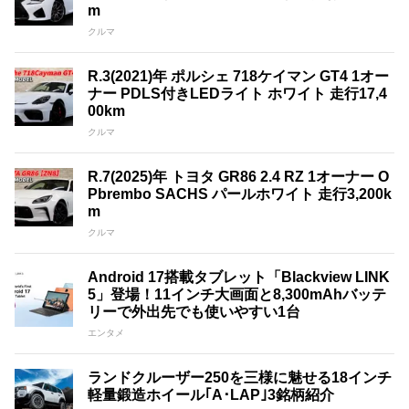
m
クルマ
R.3(2021)年 ポルシェ 718ケイマン GT4 1オー
ナー PDLS付きLEDライト ホワイト 走行17,4
00km
クルマ
R.7(2025)年 トヨタ GR86 2.4 RZ 1オーナー O
Pbrembo SACHS パールホワイト 走行3,200k
m
クルマ
Android 17搭載タブレット「Blackview LINK
5」登場！11インチ大画面と8,300mAhバッテ
リーで外出先でも使いやすい1台
エンタメ
ランドクルーザー250を三様に魅せる18インチ
軽量鍛造ホイール｢A･LAP｣3銘柄紹介