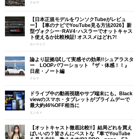
クルマ
【日本正規モデルをワンソクTubeがレビュ
ー】【車のナビでYouTube見る方法2026】新
型ヴォクシー･RAV4･ハスラーでオットキャス
ト使えるか比較検証! オススメはどれ?!
カーライフ
論より証拠!試して実感その効果!!シュアラスタ
ー LOOPパワーショット 『ザ・体感！！』
日産・ノート編
クルマ
ドライブ中の動画視聴やサブ端末にも。Black
viewのスマホ・タブレットがプライムデーで
最大約46%OFF相当に
エンタメ
【オットキャスト徹底比較!!】結局どれを買え
ばいいの？皆さんにベストな『車でYouTube