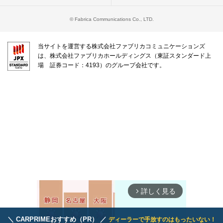
© Fabrica Communications Co., LTD.
当サイトを運営する株式会社ファブリカコミュニケーションズ
は、株式会社ファブリカホールディングス（東証スタンダード上
場 証券コード：4193）のグループ会社です。
詳しく見る
arrow_forward_ios
＼ CARPRIMEおすすめ（PR） ／
ディーラーで手放すのはもったいない！