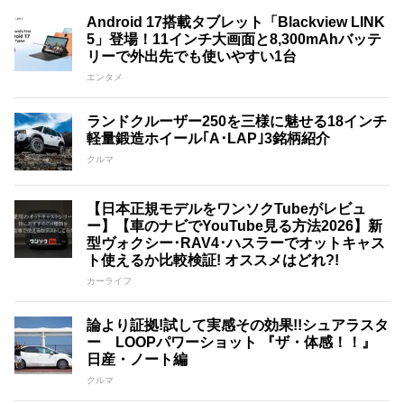
Android 17搭載タブレット「Blackview LINK
5」登場！11インチ大画面と8,300mAhバッテ
リーで外出先でも使いやすい1台
エンタメ
ランドクルーザー250を三様に魅せる18インチ
軽量鍛造ホイール｢A･LAP｣3銘柄紹介
クルマ
【日本正規モデルをワンソクTubeがレビュ
ー】【車のナビでYouTube見る方法2026】新
型ヴォクシー･RAV4･ハスラーでオットキャス
ト使えるか比較検証! オススメはどれ?!
カーライフ
論より証拠!試して実感その効果!!シュアラスタ
ー LOOPパワーショット 『ザ・体感！！』
日産・ノート編
クルマ