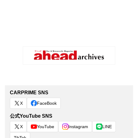
CARPRIME SNS
X
FaceBook
公式YouTube SNS
X
YouTube
Instagram
LINE
TikTok