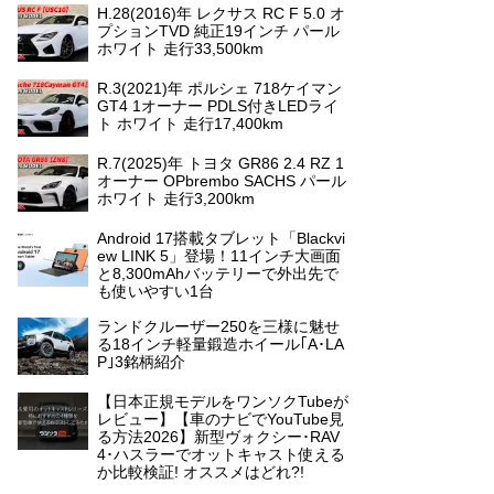
H.28(2016)年 レクサス RC F 5.0 オ
プションTVD 純正19インチ パール
ホワイト 走行33,500km
R.3(2021)年 ポルシェ 718ケイマン
GT4 1オーナー PDLS付きLEDライ
ト ホワイト 走行17,400km
R.7(2025)年 トヨタ GR86 2.4 RZ 1
オーナー OPbrembo SACHS パール
ホワイト 走行3,200km
Android 17搭載タブレット「Blackvi
ew LINK 5」登場！11インチ大画面
と8,300mAhバッテリーで外出先で
も使いやすい1台
ランドクルーザー250を三様に魅せ
る18インチ軽量鍛造ホイール｢A･LA
P｣3銘柄紹介
【日本正規モデルをワンソクTubeが
レビュー】【車のナビでYouTube見
る方法2026】新型ヴォクシー･RAV
4･ハスラーでオットキャスト使える
か比較検証! オススメはどれ?!