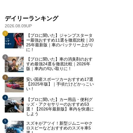
デイリーランキング
2026.08.09UP
【プロに聞いた】ジャンプスタータ
ー最強おすすめ11選を徹底比較｜20
25年最新版｜車のバッテリー上がり
に！
【プロに聞いた】車の消臭剤のおす
すめ最強24選を徹底比較｜2026年
版｜車内の匂い取りに！
安い国産スポーツカーおすすめ17選
【2025年版】｜手頃だけどかっこい
い！
【プロに聞いた】カー用品・便利グ
ッズ・アクセサリーのおすすめ53
選！【2026年最新版】車内を快適に
しよう
スズキがアツイ！新型ジムニーやク
ロスビーなどおすすめのスズキ車5
選！