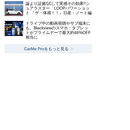
論より証拠!試して実感その効果!!シ
ュアラスター LOOPパワーショッ
ト 『ザ・体感！！』日産・ノート編
ドライブ中の動画視聴やサブ端末に
も。Blackviewのスマホ・タブレッ
トがプライムデーで最大約46%OFF
相当に
CarMe Proをもっと見る