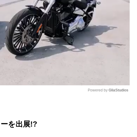
Powered by 
GliaStudios
M
u
ーを出展!?
t
e