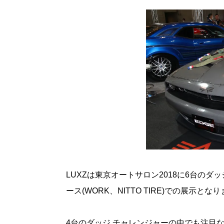
LUXZは東京オートサロン2018に6台の
ース(WORK、NITTO TIRE)での展示とな
4台のダッジ チャレンジャーの中でも注目