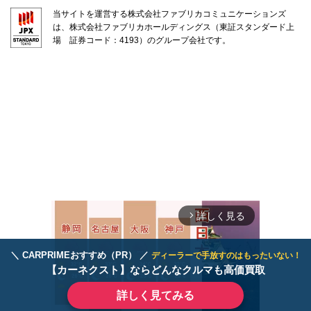
当サイトを運営する株式会社ファブリカコミュニケーションズ
は、株式会社ファブリカホールディングス（東証スタンダード上
場 証券コード：4193）のグループ会社です。
詳しく見る
arrow_forward_ios
＼ CARPRIMEおすすめ（PR） ／
ディーラーで手放すのはもったいない！
【カーネクスト】ならどんなクルマも高価買取
詳しく見てみる