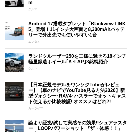
m
クルマ
Android 17搭載タブレット「Blackview LINK
5」登場！11インチ大画面と8,300mAhバッテ
リーで外出先でも使いやすい1台
エンタメ
ランドクルーザー250を三様に魅せる18インチ
軽量鍛造ホイール｢A･LAP｣3銘柄紹介
クルマ
【日本正規モデルをワンソクTubeがレビュ
ー】【車のナビでYouTube見る方法2026】新
型ヴォクシー･RAV4･ハスラーでオットキャス
ト使えるか比較検証! オススメはどれ?!
カーライフ
論より証拠!試して実感その効果!!シュアラスタ
ー LOOPパワーショット 『ザ・体感！！』