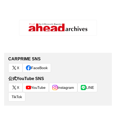
CARPRIME SNS
X
FaceBook
公式YouTube SNS
X
YouTube
Instagram
LINE
TikTok