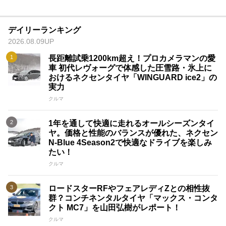
デイリーランキング
2026.08.09UP
長距離試乗1200km超え！プロカメラマンの愛
車 初代レヴォーグで体感した圧雪路・氷上に
おけるネクセンタイヤ「WINGUARD ice2」の
実力
クルマ
1年を通して快適に走れるオールシーズンタイ
ヤ。価格と性能のバランスが優れた、ネクセン
N-Blue 4Season2で快適なドライブを楽しみ
たい！
クルマ
ロードスターRFやフェアレディZとの相性抜
群？コンチネンタルタイヤ「マックス・コンタ
クト MC7」を山田弘樹がレポート！
クルマ