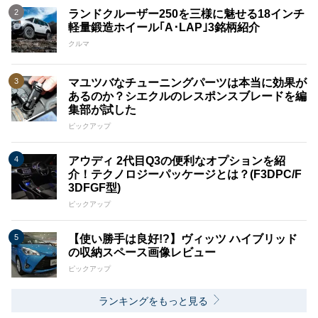
ランドクルーザー250を三様に魅せる18インチ
軽量鍛造ホイール｢A･LAP｣3銘柄紹介
クルマ
マユツバなチューニングパーツは本当に効果が
あるのか？シエクルのレスポンスブレードを編
集部が試した
ピックアップ
アウディ 2代目Q3の便利なオプションを紹
介！テクノロジーパッケージとは？(F3DPC/F
3DFGF型)
ピックアップ
【使い勝手は良好!?】ヴィッツ ハイブリッド
の収納スペース画像レビュー
ピックアップ
ランキングをもっと見る