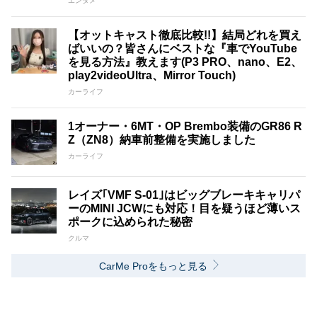
エンタメ
【オットキャスト徹底比較!!】結局どれを買え
ばいいの？皆さんにベストな『車でYouTube
を見る方法』教えます(P3 PRO、nano、E2、
play2videoUltra、Mirror Touch)
カーライフ
1オーナー・6MT・OP Brembo装備のGR86 R
Z（ZN8）納車前整備を実施しました
カーライフ
レイズ｢VMF S-01｣はビッグブレーキキャリパ
ーのMINI JCWにも対応！目を疑うほど薄いス
ポークに込められた秘密
クルマ
CarMe Proをもっと見る