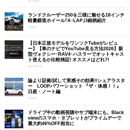
エンタメ
ランドクルーザー250を三様に魅せる18インチ
軽量鍛造ホイール｢A･LAP｣3銘柄紹介
クルマ
【日本正規モデルをワンソクTubeがレビュ
ー】【車のナビでYouTube見る方法2026】新
型ヴォクシー･RAV4･ハスラーでオットキャス
ト使えるか比較検証! オススメはどれ?!
カーライフ
論より証拠!試して実感その効果!!シュアラスタ
ー LOOPパワーショット 『ザ・体感！！』
日産・ノート編
クルマ
ドライブ中の動画視聴やサブ端末にも。Black
viewのスマホ・タブレットがプライムデーで
最大約46%OFF相当に