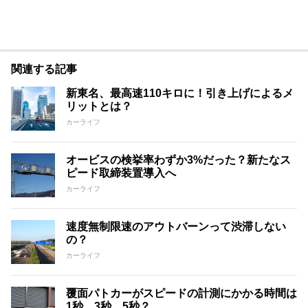
関連する記事
新東名、最高速110キロに！引き上げによるメ
リットとは？
カーライフ
オービスの検挙率わずか3%だった？新たなス
ピード取締装置導入へ
カーライフ
速度無制限速のアウトバーンって渋滞しない
の？
カーライフ
覆面パトカーがスピードの計測にかかる時間は
1秒、3秒、5秒？