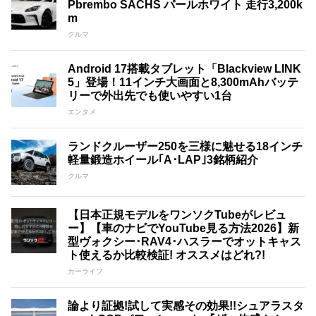
Pbrembo SACHS パールホワイト 走行3,200k
m
クルマ
Android 17搭載タブレット「Blackview LINK
5」登場！11インチ大画面と8,300mAhバッテ
リーで外出先でも使いやすい1台
エンタメ
ランドクルーザー250を三様に魅せる18インチ
軽量鍛造ホイール｢A･LAP｣3銘柄紹介
クルマ
【日本正規モデルをワンソクTubeがレビュ
ー】【車のナビでYouTube見る方法2026】新
型ヴォクシー･RAV4･ハスラーでオットキャス
ト使えるか比較検証! オススメはどれ?!
カーライフ
論より証拠!試して実感その効果!!シュアラスタ