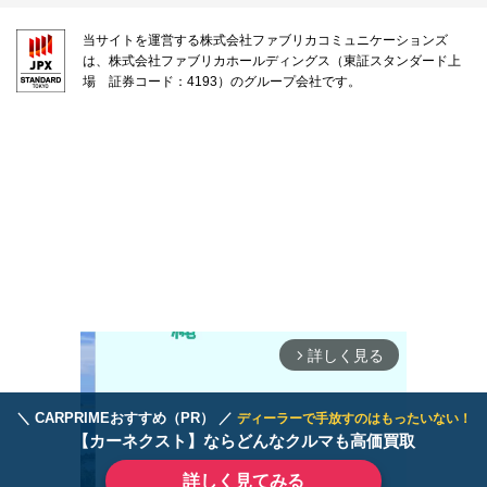
当サイトを運営する株式会社ファブリカコミュニケーションズ
は、株式会社ファブリカホールディングス（東証スタンダード上
場 証券コード：4193）のグループ会社です。
詳しく見る
arrow_forward_ios
＼ CARPRIMEおすすめ（PR） ／
ディーラーで手放すのはもったいない！
【カーネクスト】ならどんなクルマも高価買取
詳しく見てみる