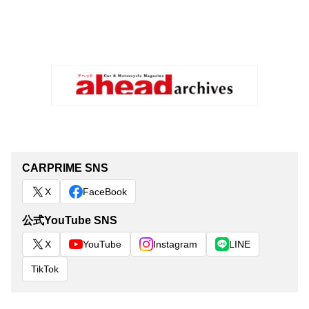
CARPRIME SNS
X
FaceBook
公式YouTube SNS
X
YouTube
Instagram
LINE
TikTok