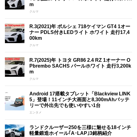
m
クルマ
R.3(2021)年 ポルシェ 718ケイマン GT4 1オー
ナー PDLS付きLEDライト ホワイト 走行17,4
00km
クルマ
R.7(2025)年 トヨタ GR86 2.4 RZ 1オーナー O
Pbrembo SACHS パールホワイト 走行3,200k
m
クルマ
Android 17搭載タブレット「Blackview LINK
5」登場！11インチ大画面と8,300mAhバッテ
リーで外出先でも使いやすい1台
エンタメ
ランドクルーザー250を三様に魅せる18インチ
軽量鍛造ホイール｢A･LAP｣3銘柄紹介