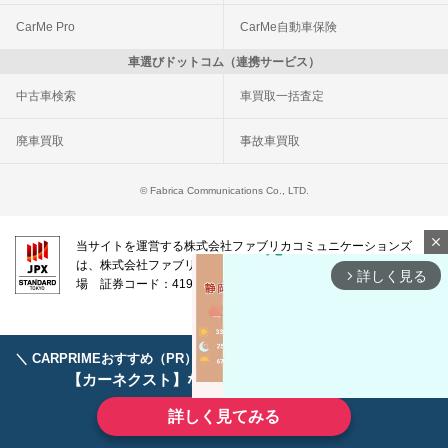
CarMe Pro
CarMe自動車保険
車選びドットコム（連携サービス）
中古車検索
車買取一括査定
廃車買取
事故車買取
© Fabrica Communications Co., LTD.
close
当サイトを運営する株式会社ファブリカコミュニケーションズ
は、株式会社ファブリカホールディングス（東証スタンダード上
詳しく見る
arrow_forward_ios
場 証券コード：4193）のグループ会社です。
＼ CARPRIMEおすすめ（PR） ／
ディーラーで手放すのはもったいない！
【カーネクスト】ならどんなクルマも高価買取
詳しく見てみる