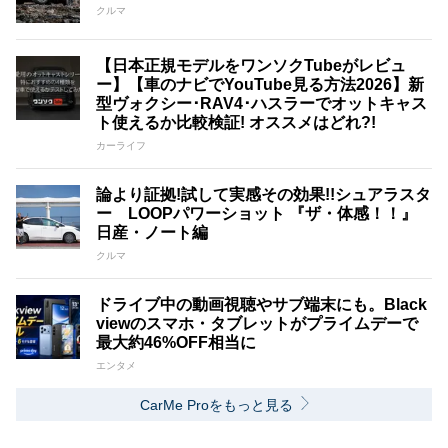
クルマ
【日本正規モデルをワンソクTubeがレビュ
ー】【車のナビでYouTube見る方法2026】新
型ヴォクシー･RAV4･ハスラーでオットキャス
ト使えるか比較検証! オススメはどれ?!
カーライフ
論より証拠!試して実感その効果!!シュアラスタ
ー LOOPパワーショット 『ザ・体感！！』
日産・ノート編
クルマ
ドライブ中の動画視聴やサブ端末にも。Black
viewのスマホ・タブレットがプライムデーで
最大約46%OFF相当に
エンタメ
CarMe Proをもっと見る