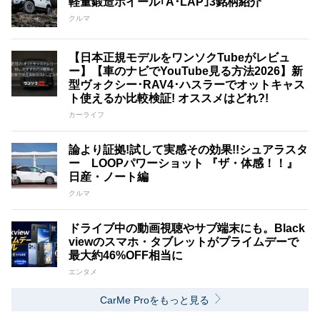
軽量鍛造ホイール｢A･LAP｣3銘柄紹介
クルマ
【日本正規モデルをワンソクTubeがレビュ
ー】【車のナビでYouTube見る方法2026】新
型ヴォクシー･RAV4･ハスラーでオットキャス
ト使えるか比較検証! オススメはどれ?!
カーライフ
論より証拠!試して実感その効果!!シュアラスタ
ー LOOPパワーショット 『ザ・体感！！』
日産・ノート編
クルマ
ドライブ中の動画視聴やサブ端末にも。Black
viewのスマホ・タブレットがプライムデーで
最大約46%OFF相当に
エンタメ
CarMe Proをもっと見る