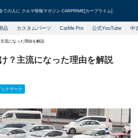
ての人に クルマ情報マガジン CARPRIME[カープライム]
用品
カスタムパーツ
CarMe Pro
公式YouTube
中
？主流になった理由を解説
け？主流になった理由を解説
ブックマーク