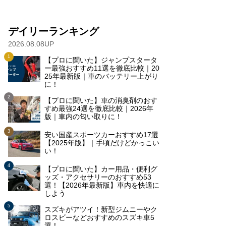
デイリーランキング
2026.08.08UP
【プロに聞いた】ジャンプスタータ
ー最強おすすめ11選を徹底比較｜20
25年最新版｜車のバッテリー上がり
に！
【プロに聞いた】車の消臭剤のおす
すめ最強24選を徹底比較｜2026年
版｜車内の匂い取りに！
安い国産スポーツカーおすすめ17選
【2025年版】｜手頃だけどかっこい
い！
【プロに聞いた】カー用品・便利グ
ッズ・アクセサリーのおすすめ53
選！【2026年最新版】車内を快適に
しよう
スズキがアツイ！新型ジムニーやク
ロスビーなどおすすめのスズキ車5
選！