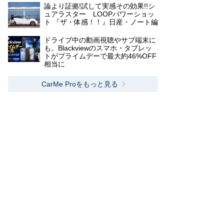
論より証拠!試して実感その効果!!シ
ュアラスター LOOPパワーショッ
ト 『ザ・体感！！』日産・ノート編
ドライブ中の動画視聴やサブ端末に
も。Blackviewのスマホ・タブレッ
トがプライムデーで最大約46%OFF
相当に
CarMe Proをもっと見る