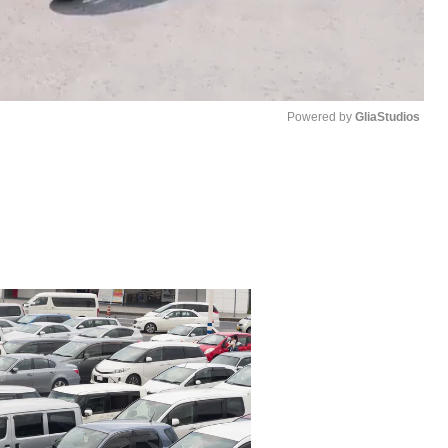
Powered by 
GliaStudios
M
u
t
e