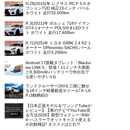
H.28(2016)年 レクサス RC F 5.0 オ
プションTVD 純正19インチ パール
ホワイト 走行33,500km
R.3(2021)年 ポルシェ 718ケイマン
GT4 1オーナー PDLS付きLEDライ
ト ホワイト 走行17,400km
R.7(2025)年 トヨタ GR86 2.4 RZ 1
オーナー OPbrembo SACHS パール
ホワイト 走行3,200km
Android 17搭載タブレット「Blackvi
ew LINK 5」登場！11インチ大画面
と8,300mAhバッテリーで外出先で
も使いやすい1台
ランドクルーザー250を三様に魅せ
る18インチ軽量鍛造ホイール｢A･LA
P｣3銘柄紹介
【日本正規モデルをワンソクTubeが
レビュー】【車のナビでYouTube見
る方法2026】新型ヴォクシー･RAV
4･ハスラーでオットキャスト使える
か比較検証! オススメはどれ?!