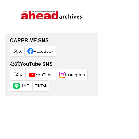
CARPRIME SNS
X
FaceBook
公式YouTube SNS
X
YouTube
Instagram
LINE
TikTok