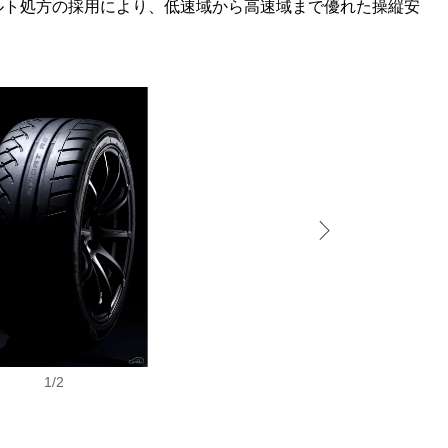
ルト処方の採用により、低速域から高速域まで優れた操縦安
1
/
2