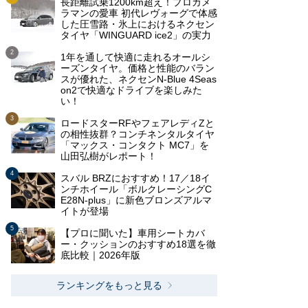
長距離試乗1200km超え！プロカメ
ラマンの愛車 初代レヴォーグで体感
した圧雪路・氷上におけるネクセン
タイヤ「WINGUARD ice2」の実力
1年を通して快適に走れるオールシ
ーズンタイヤ。価格と性能のバラン
スが優れた、ネクセンN-Blue 4Seas
on2で快適なドライブを楽しみた
い！
ロードスターRFやフェアレディZと
の相性抜群？コンチネンタルタイヤ
「マックス・コンタクト MC7」を
山田弘樹がレポート！
スバル BRZにおすすめ！17／18イ
ンチホイール「ボルクレーシングC
E28N-plus」に新色ブロンズアルマ
イトが登場
【プロに聞いた】車用シートカバ
ー・クッションのおすすめ18選を徹
底比較｜2026年版
ランキングをもっと見る