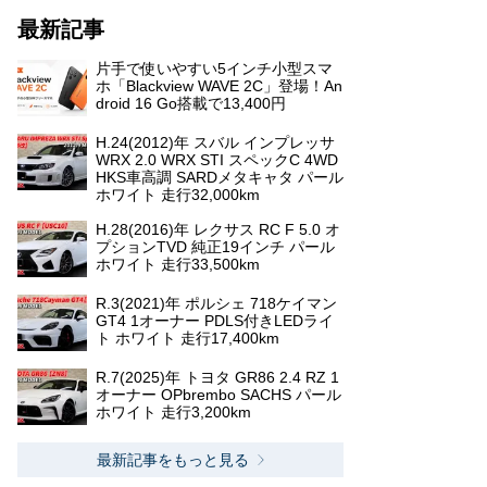
最新記事
片手で使いやすい5インチ小型スマ
ホ「Blackview WAVE 2C」登場！An
droid 16 Go搭載で13,400円
H.24(2012)年 スバル インプレッサ
WRX 2.0 WRX STI スペックC 4WD
HKS車高調 SARDメタキャタ パール
ホワイト 走行32,000km
H.28(2016)年 レクサス RC F 5.0 オ
プションTVD 純正19インチ パール
ホワイト 走行33,500km
R.3(2021)年 ポルシェ 718ケイマン
GT4 1オーナー PDLS付きLEDライ
ト ホワイト 走行17,400km
R.7(2025)年 トヨタ GR86 2.4 RZ 1
オーナー OPbrembo SACHS パール
ホワイト 走行3,200km
最新記事をもっと見る