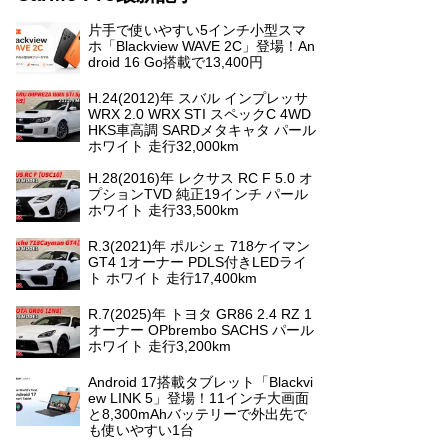
片手で使いやすい5インチ小型スマ
ホ「Blackview WAVE 2C」登場！An
droid 16 Go搭載で13,400円
H.24(2012)年 スバル インプレッサ
WRX 2.0 WRX STI スペックC 4WD
HKS車高調 SARDメタキャタ パール
ホワイト 走行32,000km
H.28(2016)年 レクサス RC F 5.0 オ
プションTVD 純正19インチ パール
ホワイト 走行33,500km
R.3(2021)年 ポルシェ 718ケイマン
GT4 1オーナー PDLS付きLEDライ
ト ホワイト 走行17,400km
R.7(2025)年 トヨタ GR86 2.4 RZ 1
オーナー OPbrembo SACHS パール
ホワイト 走行3,200km
Android 17搭載タブレット「Blackvi
ew LINK 5」登場！11インチ大画面
と8,300mAhバッテリーで外出先で
も使いやすい1台