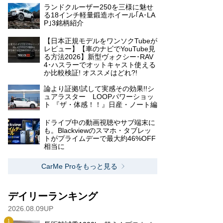
ランドクルーザー250を三様に魅せ
る18インチ軽量鍛造ホイール｢A･LA
P｣3銘柄紹介
【日本正規モデルをワンソクTubeが
レビュー】【車のナビでYouTube見
る方法2026】新型ヴォクシー･RAV
4･ハスラーでオットキャスト使える
か比較検証! オススメはどれ?!
論より証拠!試して実感その効果!!シ
ュアラスター LOOPパワーショッ
ト 『ザ・体感！！』日産・ノート編
ドライブ中の動画視聴やサブ端末に
も。Blackviewのスマホ・タブレッ
トがプライムデーで最大約46%OFF
相当に
CarMe Proをもっと見る
デイリーランキング
2026.08.09UP