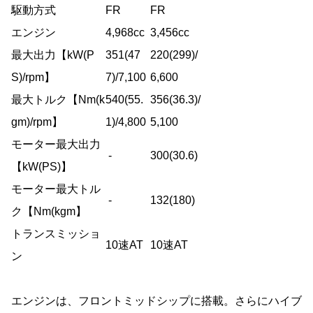
駆動方式
FR
FR
エンジン
4,968cc
3,456cc
最大出力【kW(P
351(47
220(299)/
S)/rpm】
7)/7,100
6,600
最大トルク【Nm(k
540(55.
356(36.3)/
gm)/rpm】
1)/4,800
5,100
モーター最大出力
-
300(30.6)
【kW(PS)】
モーター最大トル
-
132(180)
ク【Nm(kgm】
トランスミッショ
10速AT
10速AT
ン
エンジンは、フロントミッドシップに搭載。さらにハイブ