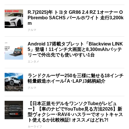
R.7(2025)年 トヨタ GR86 2.4 RZ 1オーナー O
Pbrembo SACHS パールホワイト 走行3,200k
m
クルマ
Android 17搭載タブレット「Blackview LINK
5」登場！11インチ大画面と8,300mAhバッテ
リーで外出先でも使いやすい1台
エンタメ
ランドクルーザー250を三様に魅せる18インチ
軽量鍛造ホイール｢A･LAP｣3銘柄紹介
クルマ
【日本正規モデルをワンソクTubeがレビュ
ー】【車のナビでYouTube見る方法2026】新
型ヴォクシー･RAV4･ハスラーでオットキャス
ト使えるか比較検証! オススメはどれ?!
カーライフ