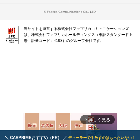
© Fabrica Communications Co., LTD.
当サイトを運営する株式会社ファブリカコミュニケーションズ
は、株式会社ファブリカホールディングス（東証スタンダード上
場 証券コード：4193）のグループ会社です。
詳しく見る
arrow_forward_ios
＼ CARPRIMEおすすめ（PR） ／
ディーラーで手放すのはもったいない！