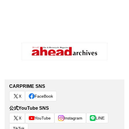
CARPRIME SNS
X
FaceBook
公式YouTube SNS
X
YouTube
Instagram
LINE
TikTok