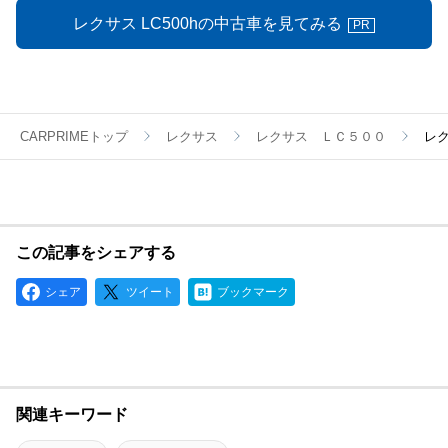
レクサス LC500hの中古車を見てみる
PR
CARPRIMEトップ
レクサス
レクサス ＬＣ５００
レ
この記事をシェアする
シェア
ツイート
ブックマーク
関連キーワード