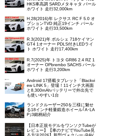
HKS車高調 SARDメタキャタ パール
ホワイト 走行32,000km
H.28(2016)年 レクサス RC F 5.0 オ
プションTVD 純正19インチ パール
ホワイト 走行33,500km
R.3(2021)年 ポルシェ 718ケイマン
GT4 1オーナー PDLS付きLEDライ
ト ホワイト 走行17,400km
R.7(2025)年 トヨタ GR86 2.4 RZ 1
オーナー OPbrembo SACHS パール
ホワイト 走行3,200km
Android 17搭載タブレット「Blackvi
ew LINK 5」登場！11インチ大画面
と8,300mAhバッテリーで外出先で
も使いやすい1台
ランドクルーザー250を三様に魅せ
る18インチ軽量鍛造ホイール｢A･LA
P｣3銘柄紹介
【日本正規モデルをワンソクTubeが
レビュー】【車のナビでYouTube見
る方法2026】新型ヴォクシー･RAV