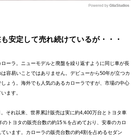
Powered by 
GliaStudios
M
u
在も安定して売れ続けているが・・・
t
e
カローラ。ニューモデルと廃盤を繰り返すように同じ車が長
は容易いことではありません。デビューから50年が立つカ
でしょう。海外でも人気のあるカローラですが、市場の中心
ています。
日。それ以来、世界累計販売は実に約4,400万台とトヨタ車
5年のトヨタの販売台数の約15％を占めており、安泰のカロ
れています。カローラの販売台数の約4割を占めるセダン