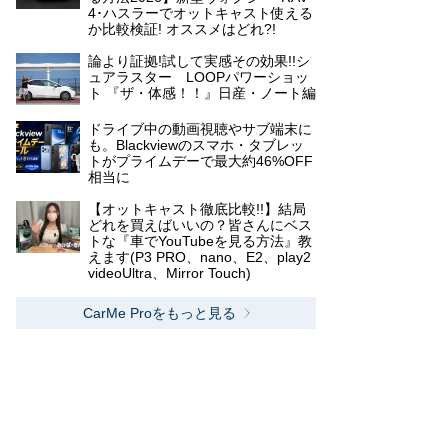
4･ハスラーでオットキャスト使える
か比較検証! オススメはどれ?!
論より証拠!試して実感その効果!!シ
ュアラスター LOOPパワーショッ
ト 『ザ・体感！！』日産・ノート編
ドライブ中の動画視聴やサブ端末に
も。Blackviewのスマホ・タブレッ
トがプライムデーで最大約46%OFF
相当に
【オットキャスト徹底比較!!】結局
どれを買えばいいの？皆さんにベス
トな『車でYouTubeを見る方法』教
えます(P3 PRO、nano、E2、play2
videoUltra、Mirror Touch)
CarMe Proをもっと見る