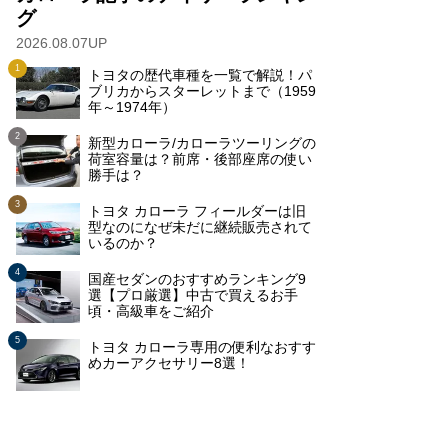
グ
2026.08.07UP
トヨタの歴代車種を一覧で解説！パ
ブリカからスターレットまで（1959
年～1974年）
新型カローラ/カローラツーリングの
荷室容量は？前席・後部座席の使い
勝手は？
トヨタ カローラ フィールダーは旧
型なのになぜ未だに継続販売されて
いるのか？
国産セダンのおすすめランキング9
選【プロ厳選】中古で買えるお手
頃・高級車をご紹介
トヨタ カローラ専用の便利なおすす
めカーアクセサリー8選！