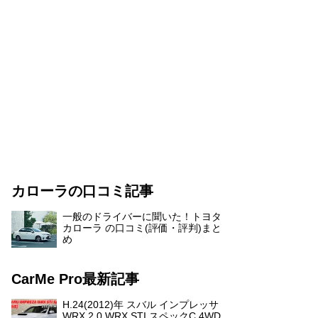
カローラの口コミ記事
一般のドライバーに聞いた！トヨタ
カローラ の口コミ(評価・評判)まと
め
CarMe Pro最新記事
H.24(2012)年 スバル インプレッサ
WRX 2.0 WRX STI スペックC 4WD