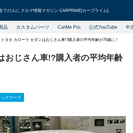
ての人に クルマ情報マガジン CARPRIME[カープライム]
用品
カスタムパーツ
CarMe Pro
公式YouTube
中
トヨタ カローラ セダンはおじさん車!?購入者の平均年齢が70歳に！
はおじさん車!?購入者の平均年齢
ブックマーク