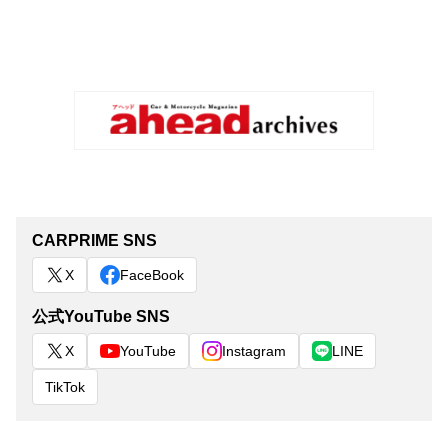
CARPRIME SNS
X
FaceBook
公式YouTube SNS
X
YouTube
Instagram
LINE
TikTok