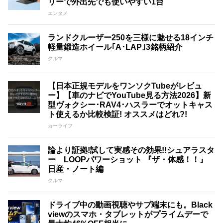
リーで外出先でも使いやすい1台
エンタメ
ランドクルーザー250を三様に魅せる18インチ
軽量鍛造ホイール｢A･LAP｣3銘柄紹介
クルマ
【日本正規モデルをワンソクTubeがレビュ
ー】【車のナビでYouTube見る方法2026】新
型ヴォクシー･RAV4･ハスラーでオットキャス
ト使えるか比較検証! オススメはどれ?!
カーライフ
論より証拠!試して実感その効果!!シュアラスタ
ー LOOPパワーショット 『ザ・体感！！』
日産・ノート編
クルマ
ドライブ中の動画視聴やサブ端末にも。Black
viewのスマホ・タブレットがプライムデーで