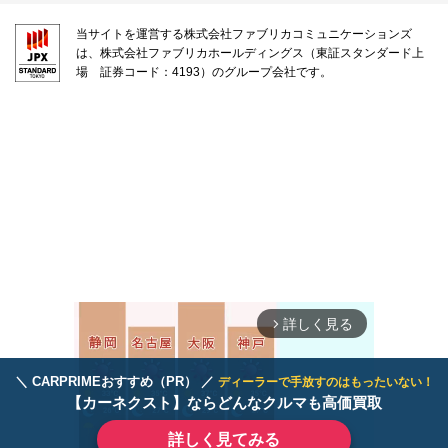
当サイトを運営する株式会社ファブリカコミュニケーションズ
は、株式会社ファブリカホールディングス（東証スタンダード上
場 証券コード：4193）のグループ会社です。
詳しく見る
arrow_forward_ios
＼ CARPRIMEおすすめ（PR） ／
ディーラーで手放すのはもったいない！
【カーネクスト】ならどんなクルマも高価買取
詳しく見てみる