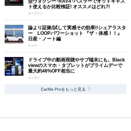
型ヴォクシー･RAV4･ハスラーでオットキャス
ト使えるか比較検証! オススメはどれ?!
カーライフ
論より証拠!試して実感その効果!!シュアラスタ
ー LOOPパワーショット 『ザ・体感！！』
日産・ノート編
クルマ
ドライブ中の動画視聴やサブ端末にも。Black
viewのスマホ・タブレットがプライムデーで
最大約46%OFF相当に
エンタメ
CarMe Proをもっと見る