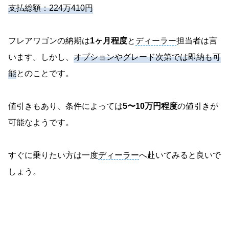
支払総額：224万410円
フレアワゴンの納期は
1ヶ月程度
と
ディーラー
担当者は言
います。しかし、
オプションやグレード次第では即納も可
能
とのことです。
値引きもあり、条件によっては
5〜10万円程度
の値引きが
可能なようです。
すぐに乗りたい方は一度
ディーラー
へ赴いてみると良いで
しょう。