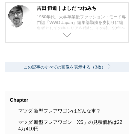
吉田 恒道｜よしだ つねみち
1980年代、大学卒業後ファッション・モード専
門誌「WWD Japan」編集部勤務を皮切りに編
集者としてのキャリアを積む。その後、90年〜
2000年代、中堅出版社ダイヤモンド社の自動車
専門誌・副編集長に就く。以降、男性ライフス
タイル誌「Straight’」（扶桑社）など複数の男
性誌編集長を歴任し独立、フリーランスのエデ
ィターに、現職。著書に「シングルモルトの愉
しみ方」（学習研究社）がある。
この記事のすべての画像を表示する（3枚）
Chapter
マツダ 新型フレアワゴンはどんな車？
マツダ 新型フレアワゴン「XS」の見積価格は22
4万410円！