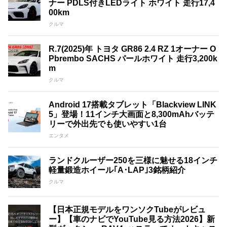
ナー PDLS付きLEDライト ホワイト 走行17,4
00km
クルマ
R.7(2025)年 トヨタ GR86 2.4 RZ 1オーナー O
Pbrembo SACHS パールホワイト 走行3,200k
m
クルマ
Android 17搭載タブレット「Blackview LINK
5」登場！11インチ大画面と8,300mAhバッテ
リーで外出先でも使いやすい1台
エンタメ
ランドクルーザー250を三様に魅せる18インチ
軽量鍛造ホイール｢A･LAP｣3銘柄紹介
クルマ
【日本正規モデルをワンソクTubeがレビュ
ー】【車のナビでYouTube見る方法2026】新