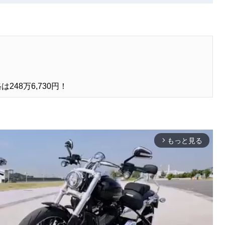
48万6,730円！
もっと見る
arrow_forward_ios