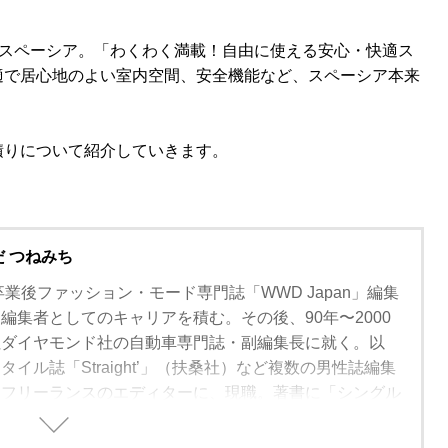
新型スペーシア。「わくわく満載！自由に使える安心・快適ス
適で居心地のよい室内空間、安全機能など、スペーシア本来
積りについて紹介していきます。
だ つねみち
卒業後ファッション・モード専門誌「WWD Japan」編集
編集者としてのキャリアを積む。その後、90年〜2000
社ダイヤモンド社の自動車専門誌・副編集長に就く。以
イル誌「Straight’」（扶桑社）など複数の男性誌編集
、フリーランスのエディターに、現職。著書に「シングル
方」（学習研究社）がある。