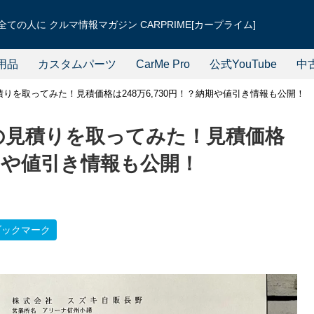
ての人に クルマ情報マガジン CARPRIME[カープライム]
用品
カスタムパーツ
CarMe Pro
公式YouTube
中
りを取ってみた！見積価格は248万6,730円！？納期や値引き情報も公開！
の見積りを取ってみた！見積価格
納期や値引き情報も公開！
ブックマーク