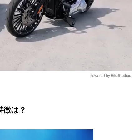
Powered by 
GliaStudios
M
u
特徴は？
t
e