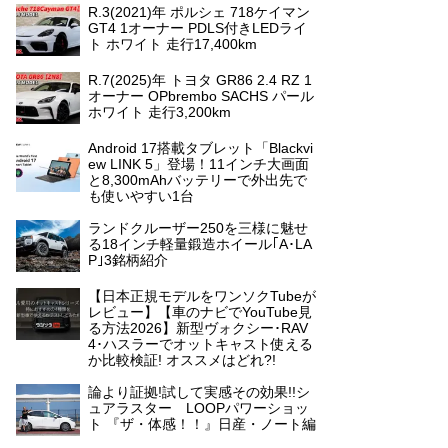
R.3(2021)年 ポルシェ 718ケイマン
GT4 1オーナー PDLS付きLEDライ
ト ホワイト 走行17,400km
R.7(2025)年 トヨタ GR86 2.4 RZ 1
オーナー OPbrembo SACHS パール
ホワイト 走行3,200km
Android 17搭載タブレット「Blackvi
ew LINK 5」登場！11インチ大画面
と8,300mAhバッテリーで外出先で
も使いやすい1台
ランドクルーザー250を三様に魅せ
る18インチ軽量鍛造ホイール｢A･LA
P｣3銘柄紹介
【日本正規モデルをワンソクTubeが
レビュー】【車のナビでYouTube見
る方法2026】新型ヴォクシー･RAV
4･ハスラーでオットキャスト使える
か比較検証! オススメはどれ?!
論より証拠!試して実感その効果!!シ
ュアラスター LOOPパワーショッ
ト 『ザ・体感！！』日産・ノート編