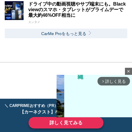
ドライブ中の動画視聴やサブ端末にも。Black
viewのスマホ・タブレットがプライムデーで
最大約46%OFF相当に
エンタメ
CarMe Proをもっと見る
close
詳しく見る
arrow_forward_ios
＼ CARPRIMEおすすめ（PR） ／
ディーラーで手放すのはもったいない！
【カーネクスト】ならどんなクルマも高価買取
詳しく見てみる