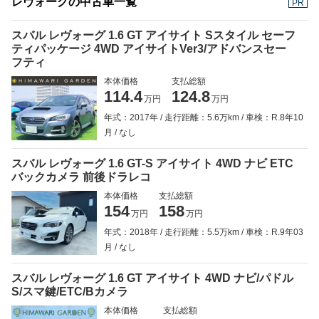
レヴォーグの中古車一覧
PR
スバル レヴォーグ 1.6 GT アイサイト Sスタイル セーフ
ティパッケージ 4WD アイサイトVer3/アドバンスセー
フティ
本体価格
支払総額
114.4
124.8
万円
万円
年式：2017年
走行距離：5.6万km
車検：R.8年10
月
なし
スバル レヴォーグ 1.6 GT-S アイサイト 4WD ナビ ETC
バックカメラ 前後ドラレコ
本体価格
支払総額
154
158
万円
万円
年式：2018年
走行距離：5.5万km
車検：R.9年03
月
なし
スバル レヴォーグ 1.6 GT アイサイト 4WD ナビ/パドル
S/スマ鍵/ETC/Bカメラ
本体価格
支払総額