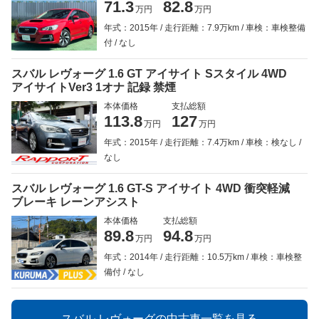
71.3
82.8
万円
万円
年式：2015年
走行距離：7.9万km
車検：車検整備
付
なし
スバル レヴォーグ 1.6 GT アイサイト Sスタイル 4WD
アイサイトVer3 1オナ 記録 禁煙
本体価格
支払総額
113.8
127
万円
万円
年式：2015年
走行距離：7.4万km
車検：検なし
なし
スバル レヴォーグ 1.6 GT-S アイサイト 4WD 衝突軽減
ブレーキ レーンアシスト
本体価格
支払総額
89.8
94.8
万円
万円
年式：2014年
走行距離：10.5万km
車検：車検整
備付
なし
スバル レヴォーグの中古車一覧を見る