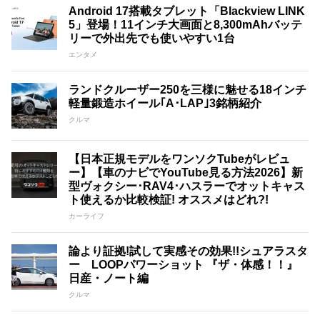
Android 17搭載タブレット「Blackview LINK
5」登場！11インチ大画面と8,300mAhバッテ
リーで外出先でも使いやすい1台
エンタメ
ランドクルーザー250を三様に魅せる18インチ
軽量鍛造ホイール｢A･LAP｣3銘柄紹介
クルマ
【日本正規モデルをワンソクTubeがレビュ
ー】【車のナビでYouTube見る方法2026】新
型ヴォクシー･RAV4･ハスラーでオットキャス
ト使えるか比較検証! オススメはどれ?!
カーライフ
論より証拠!試して実感その効果!!シュアラスタ
ー LOOPパワーショット 『ザ・体感！！』
日産・ノート編
クルマ