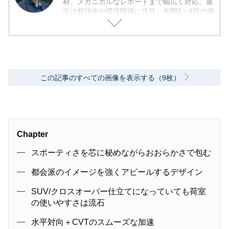
材、メカニカルなレポートまで幅広く対応。最
近は新技術や環境関係に注目。年間3～4回の海
外モーターショー取材を実施。レース経験あ
り。毎月1回のSA/PAの食べ歩き取材を10年ほ
ど継続中。日本自動車ジャーナリスト協会（AJ
AJ）会員 自動車技術会会員 環境社会検定試
験（ECO検定）
この記事のすべての画像を表示する（9枚）
Chapter
スポーティさを芯に秘めながらおおらかさで包む
都会派のイメージを強くアピールするデザイン
SUV/クロスオーバー仕立てになっていても荷室
の使いやすさは流石
水平対向＋CVTのスムーズな加速