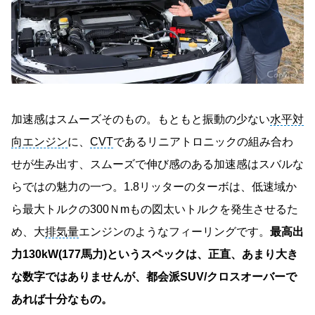
加速感はスムーズそのもの。もともと振動の少ない
水平対
向エンジン
に、
CVT
であるリニアトロニックの組み合わ
せが生み出す、スムーズで伸び感のある加速感はスバルな
らではの魅力の一つ。1.8リッターのターボは、低速域か
ら最大トルクの300Ｎmもの図太いトルクを発生させるた
め、大
排気量
エンジンのようなフィーリングです。
最高出
力130kW(177馬力)というスペックは、正直、あまり大き
な数字ではありませんが、都会派SUV/クロスオーバーで
あれば十分なもの。