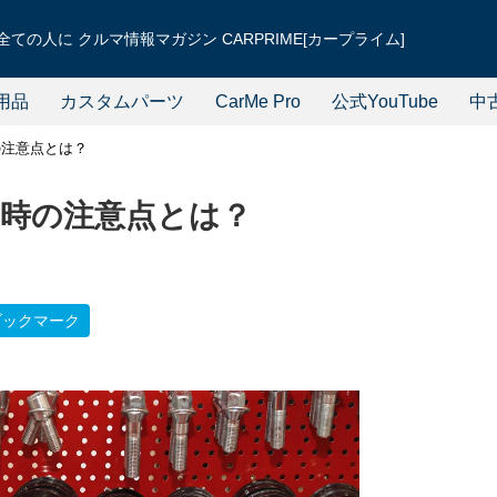
ての人に クルマ情報マガジン CARPRIME[カープライム]
用品
カスタムパーツ
CarMe Pro
公式YouTube
中
の注意点とは？
時の注意点とは？
ブックマーク