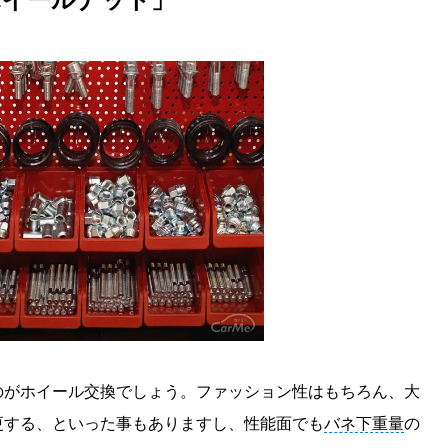
t
e
のがホイール交換でしょう。ファッション性はもちろん、大
更する、といった事もありますし、性能面でも
バネ下重量
の