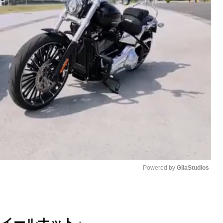
Powered by 
GliaStudios
M
u
ホイールナット」