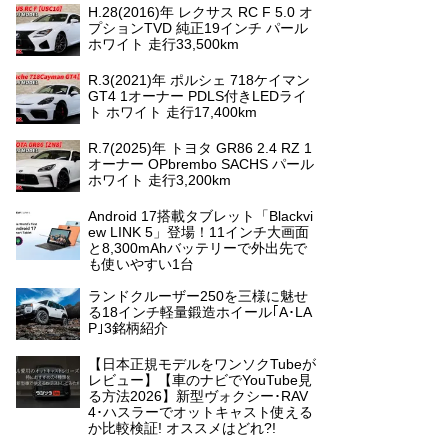
H.28(2016)年 レクサス RC F 5.0 オ
プションTVD 純正19インチ パール
ホワイト 走行33,500km
R.3(2021)年 ポルシェ 718ケイマン
GT4 1オーナー PDLS付きLEDライ
ト ホワイト 走行17,400km
R.7(2025)年 トヨタ GR86 2.4 RZ 1
オーナー OPbrembo SACHS パール
ホワイト 走行3,200km
Android 17搭載タブレット「Blackvi
ew LINK 5」登場！11インチ大画面
と8,300mAhバッテリーで外出先で
も使いやすい1台
ランドクルーザー250を三様に魅せ
る18インチ軽量鍛造ホイール｢A･LA
P｣3銘柄紹介
【日本正規モデルをワンソクTubeが
レビュー】【車のナビでYouTube見
る方法2026】新型ヴォクシー･RAV
4･ハスラーでオットキャスト使える
か比較検証! オススメはどれ?!