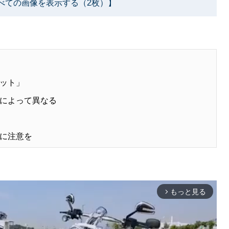
べての画像を表示する（2枚）】
ット」
によって異なる
に注意を
もっと見る
arrow_forward_ios