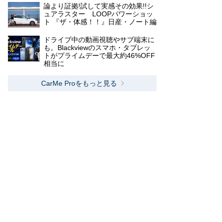
論より証拠!試して実感その効果!!シ
ュアラスター LOOPパワーショッ
ト 『ザ・体感！！』日産・ノート編
ドライブ中の動画視聴やサブ端末に
も。Blackviewのスマホ・タブレッ
トがプライムデーで最大約46%OFF
相当に
CarMe Proをもっと見る