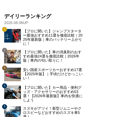
デイリーランキング
2026.08.08UP
【プロに聞いた】ジャンプスタータ
ー最強おすすめ11選を徹底比較｜20
25年最新版｜車のバッテリー上がり
に！
【プロに聞いた】車の消臭剤のおす
すめ最強24選を徹底比較｜2026年
版｜車内の匂い取りに！
安い国産スポーツカーおすすめ17選
【2025年版】｜手頃だけどかっこい
い！
【プロに聞いた】カー用品・便利グ
ッズ・アクセサリーのおすすめ53
選！【2026年最新版】車内を快適に
しよう
スズキがアツイ！新型ジムニーやク
ロスビーなどおすすめのスズキ車5
選！