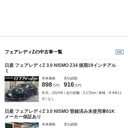
フェアレディZの中古車一覧
PR
日産 フェアレディZ 3.0 NISMO Z34 後期19インチアル
ミ
本体価格
支払総額
898
916
万円
万円
年式：2024年
走行距離：0.1万km
車検：R.9年11
月
なし
日産 フェアレディZ 3.0 NISMO 登録済み未使用車61K
メーカー保証あり
本体価格
支払総額