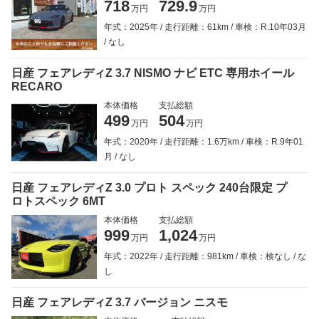
718
729.9
万円
万円
年式：2025年
走行距離：61km
車検：R.10年03月
なし
日産 フェアレディZ 3.7 NISMO ナビ ETC 専用ホイール
RECARO
本体価格
支払総額
499
504
万円
万円
年式：2020年
走行距離：1.6万km
車検：R.9年01
月
なし
日産 フェアレディZ 3.0 プロト スペック 240台限定 プ
ロトスペック 6MT
本体価格
支払総額
999
1,024
万円
万円
年式：2022年
走行距離：981km
車検：検なし
な
し
日産 フェアレディZ 3.7 バージョン ニスモ