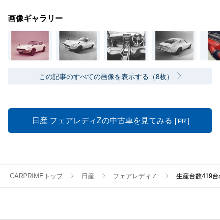
画像ギャラリー
この記事のすべての画像を表示する（8枚）
日産 フェアレディZの中古車を見てみる
PR
CARPRIMEトップ
日産
フェアレディＺ
生産台数419