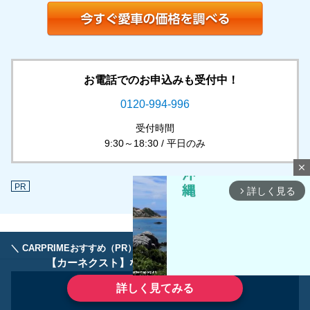
お電話でのお申込みも受付中！
0120-994-996
受付時間
9:30～18:30 / 平日のみ
close
PR
詳しく見る
arrow_forward_ios
＼ CARPRIMEおすすめ（PR） ／
ディーラーで手放すのはもったいない！
【カーネクスト】ならどんなクルマも高価買取
詳しく見てみる