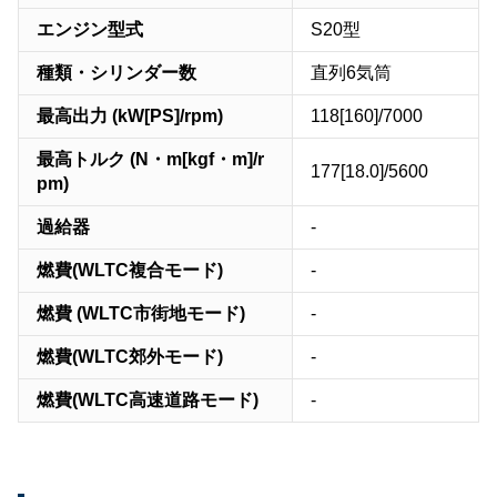
エンジン型式
S20型
種類・シリンダー数
直列6気筒
最高出力 (kW[PS]/rpm)
118[160]/7000
最高トルク (N・m[kgf・m]/r
177[18.0]/5600
pm)
過給器
-
燃費(WLTC複合モード)
-
燃費 (WLTC市街地モード)
-
燃費(WLTC郊外モード)
-
燃費(WLTC高速道路モード)
-