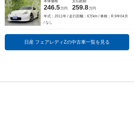
本体価格
支払総額
246.5
259.8
万円
万円
年式：2011年
走行距離：6万km
車検：R.9年04月
なし
日産 フェアレディZの中古車一覧を見る