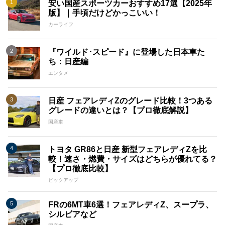
安い国産スポーツカーおすすめ17選【2025年
版】｜手頃だけどかっこいい！
カーライフ
『ワイルド･スピード』に登場した日本車た
ち：日産編
エンタメ
日産 フェアレディZのグレード比較！3つある
グレードの違いとは？【プロ徹底解説】
国産車
トヨタ GR86と日産 新型フェアレディZを比
較！速さ・燃費・サイズはどちらが優れてる？
【プロ徹底比較】
ピックアップ
FRの6MT車6選！フェアレディZ、スープラ、
シルビアなど