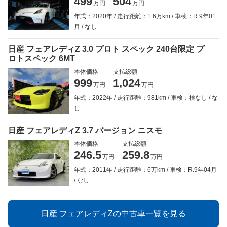
499
504
万円
万円
年式：2020年
走行距離：1.6万km
車検：R.9年01
月
なし
日産 フェアレディZ 3.0 プロト スペック 240台限定 プ
ロトスペック 6MT
本体価格
支払総額
999
1,024
万円
万円
年式：2022年
走行距離：981km
車検：検なし
な
し
日産 フェアレディZ 3.7 バージョン ニスモ
本体価格
支払総額
246.5
259.8
万円
万円
年式：2011年
走行距離：6万km
車検：R.9年04月
なし
日産 フェアレディZの中古車一覧を見る