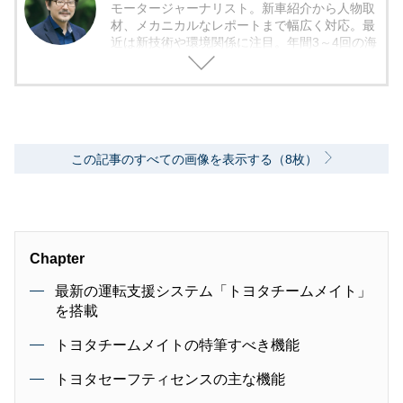
モータージャーナリスト。新車紹介から人物取
材、メカニカルなレポートまで幅広く対応。最
近は新技術や環境関係に注目。年間3～4回の海
外モーターショー取材を実施。レース経験あ
り。毎月1回のSA/PAの食べ歩き取材を10年ほ
ど継続中。日本自動車ジャーナリスト協会（AJ
AJ）会員 自動車技術会会員 環境社会検定試
験（ECO検定）
この記事のすべての画像を表示する（8枚）
Chapter
最新の運転支援システム「トヨタチームメイト」
を搭載
トヨタチームメイトの特筆すべき機能
トヨタセーフティセンスの主な機能