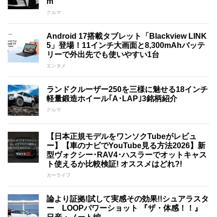
m
クルマ
Android 17搭載タブレット「Blackview LINK
5」登場！11インチ大画面と8,300mAhバッテ
リーで外出先でも使いやすい1台
エンタメ
ランドクルーザー250を三様に魅せる18インチ
軽量鍛造ホイール｢A･LAP｣3銘柄紹介
クルマ
【日本正規モデルをワンソクTubeがレビュ
ー】【車のナビでYouTube見る方法2026】新
型ヴォクシー･RAV4･ハスラーでオットキャス
ト使えるか比較検証! オススメはどれ?!
カーライフ
論より証拠!試して実感その効果!!シュアラスタ
ー LOOPパワーショット 『ザ・体感！！』