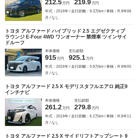
212.5
219.9
万円
万円
年式：2018年
走行距離：9.3万km
車検：R.9年08
月
なし
トヨタ アルファード ハイブリッド 2.5 エグゼクティブ
ラウンジ E-Four 4WD ワンオーナー 禁煙車 ツインサイ
ドルーフ
本体価格
支払総額
915
925.1
万円
万円
年式：2024年
走行距離：0.9万km
車検：R.9年05
月
なし
トヨタ アルファード 2.5 X モデリスタフルエアロ 純正9
インチナビ
本体価格
支払総額
261.2
279.8
万円
万円
年式：2019年
走行距離：6.2万km
車検：R.8年11
月
なし
トヨタ アルファード 2.5 X サイドリフトアップシート 9