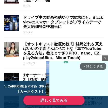
日産・ノート編
クルマ
ドライブ中の動画視聴やサブ端末にも。Black
viewのスマホ・タブレットがプライムデーで
最大約46%OFF相当に
エンタメ
【オットキャスト徹底比較!!】結局どれを買え
ばいいの？皆さんにベストな『車でYouTube
を見る方法』教えます(P3 PRO、nano、E2、
play2videoUltra、Mirror Touch)
close
カーライフ
詳しく見る
arrow_forward_ios
1オーナー・6MT・OP Brembo装備のGR86 R
Z（ZN8）納車前整備を実施しました
カーライフ
＼ CARPRIMEおすすめ（PR） ／
ディーラーで手放すのはもったいない！
【カーネクスト】ならどんなクルマも高価買取
レイズ｢VMF S-01｣はビッグブレーキキャリパ
詳しく見てみる
ーのMINI JCWにも対応！目を疑うほど薄いス
ポークに込められた秘密