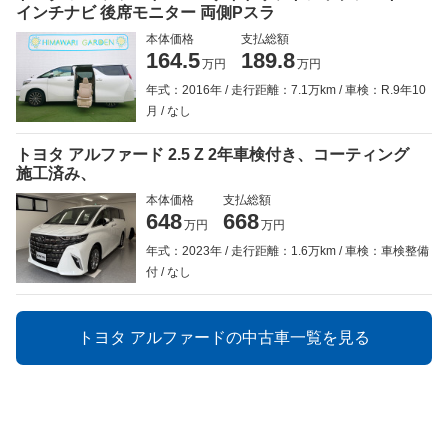
インチナビ 後席モニター 両側Pスラ
本体価格
支払総額
164.5
189.8
万円
万円
年式：2016年
走行距離：7.1万km
車検：R.9年10
月
なし
トヨタ アルファード 2.5 Z 2年車検付き、コーティング
施工済み、
本体価格
支払総額
648
668
万円
万円
年式：2023年
走行距離：1.6万km
車検：車検整備
付
なし
トヨタ アルファードの中古車一覧を見る