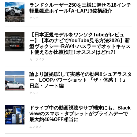
ランドクルーザー250を三様に魅せる18インチ
軽量鍛造ホイール｢A･LAP｣3銘柄紹介
クルマ
【日本正規モデルをワンソクTubeがレビュ
ー】【車のナビでYouTube見る方法2026】新
型ヴォクシー･RAV4･ハスラーでオットキャス
ト使えるか比較検証! オススメはどれ?!
カーライフ
論より証拠!試して実感その効果!!シュアラスタ
ー LOOPパワーショット 『ザ・体感！！』
日産・ノート編
クルマ
ドライブ中の動画視聴やサブ端末にも。Black
viewのスマホ・タブレットがプライムデーで
最大約46%OFF相当に
エンタメ