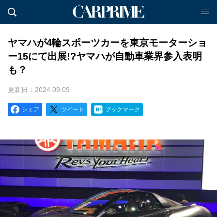
ヤマハが4輪スポーツカーを東京モーターショ
ー15にて出展!?ヤマハが自動車業界参入表明
も？
更新日：2024.09.09
シェア
ツイート
ブックマーク