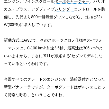
エンジン。ツインスクロール
ターボチャージャー
、バリオ
カム・プラス、アダプティブ
シリンダー
コントロールを装
備し、先代より800cc
排気量
ダウンしながら、出力は22k
W(30PS)に増大しています。
駆動方式はAWDで、そのスポーツクロノ仕様車のパフォ
ーマンスは、0-100 km/h加速3.6秒、最高速は306 km/hと
いいますから、まさに”911が嫉妬する”セダンモデルにな
っているというわけです。
今回すべてのグレードのエンジンが、過給器付きとなった
新型パナメーラですが、ターボグレードはポルシェにとっ
て特別な呼称、ということですね。