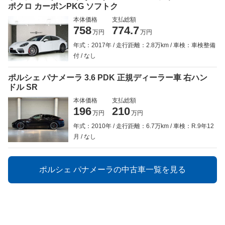
ポクロ カーボンPKG ソフトク
本体価格
支払総額
758
774.7
万円
万円
年式：2017年
走行距離：2.8万km
車検：車検整備
付
なし
ポルシェ パナメーラ 3.6 PDK 正規ディーラー車 右ハン
ドル SR
本体価格
支払総額
196
210
万円
万円
年式：2010年
走行距離：6.7万km
車検：R.9年12
月
なし
ポルシェ パナメーラの中古車一覧を見る