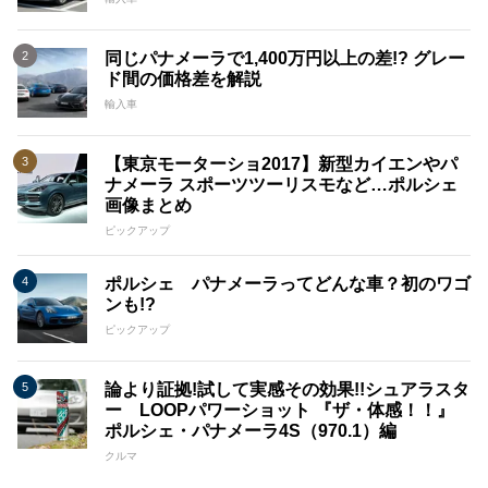
同じパナメーラで1,400万円以上の差!? グレー
ド間の価格差を解説
輸入車
【東京モーターショ2017】新型カイエンやパ
ナメーラ スポーツツーリスモなど…ポルシェ
画像まとめ
ピックアップ
ポルシェ パナメーラってどんな車？初のワゴ
ンも!?
ピックアップ
論より証拠!試して実感その効果!!シュアラスタ
ー LOOPパワーショット 『ザ・体感！！』
ポルシェ・パナメーラ4S（970.1）編
クルマ