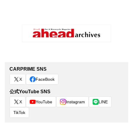
CARPRIME SNS
X
FaceBook
公式YouTube SNS
X
YouTube
Instagram
LINE
TikTok