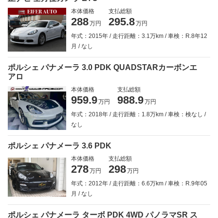
本体価格
支払総額
288
295.8
万円
万円
年式：2015年
走行距離：3.1万km
車検：R.8年12
月
なし
ポルシェ パナメーラ 3.0 PDK QUADSTARカーボンエ
アロ
本体価格
支払総額
959.9
988.9
万円
万円
年式：2018年
走行距離：1.8万km
車検：検なし
なし
ポルシェ パナメーラ 3.6 PDK
本体価格
支払総額
278
298
万円
万円
年式：2012年
走行距離：6.6万km
車検：R.9年05
月
なし
ポルシェ パナメーラ ターボ PDK 4WD パノラマSR ス