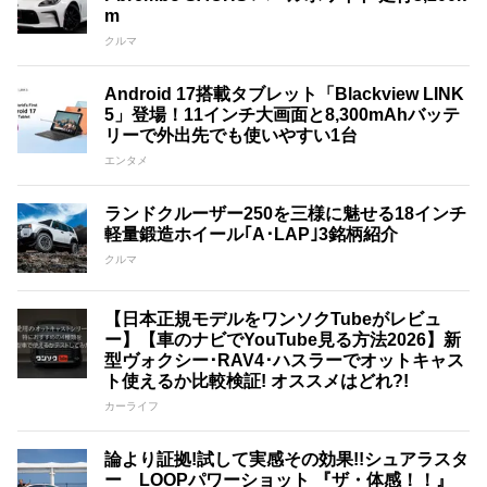
m
クルマ
Android 17搭載タブレット「Blackview LINK
5」登場！11インチ大画面と8,300mAhバッテ
リーで外出先でも使いやすい1台
エンタメ
ランドクルーザー250を三様に魅せる18インチ
軽量鍛造ホイール｢A･LAP｣3銘柄紹介
クルマ
【日本正規モデルをワンソクTubeがレビュ
ー】【車のナビでYouTube見る方法2026】新
型ヴォクシー･RAV4･ハスラーでオットキャス
ト使えるか比較検証! オススメはどれ?!
カーライフ
論より証拠!試して実感その効果!!シュアラスタ
ー LOOPパワーショット 『ザ・体感！！』