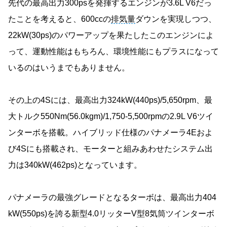
先代の最高出力300psを発揮するエンジンが3.6L V6だっ
たことを考えると、600ccの
排気量
ダウンを実現しつつ、
22kW(30ps)のパワーアップを果たしたこのエンジンによ
って、運動性能はもちろん、環境性能にもプラスになって
いるのはいうまでもありません。
その上の4Sには、最高出力324kW(440ps)/5,650rpm、最
大トルク550Nm(56.0kgm)/1,750-5,500rpmの2.9L V6ツイ
ンターボを搭載。ハイブリッド仕様のパナメーラ4Eおよ
び4Sにも搭載され、モーターと組みあわせたシステム出
力は340kW(462ps)となっています。
パナメーラの最強グレードとなるターボは、最高出力404
kW(550ps)を誇る新型4.0リッターV型8気筒ツインターボ