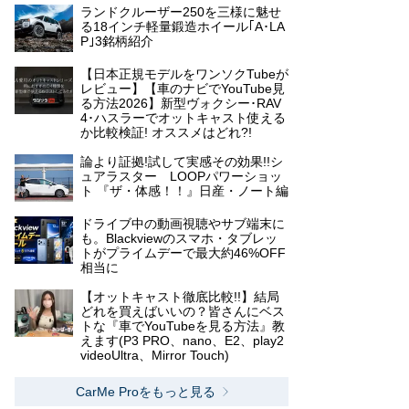
ランドクルーザー250を三様に魅せ
る18インチ軽量鍛造ホイール｢A･LA
P｣3銘柄紹介
【日本正規モデルをワンソクTubeが
レビュー】【車のナビでYouTube見
る方法2026】新型ヴォクシー･RAV
4･ハスラーでオットキャスト使える
か比較検証! オススメはどれ?!
論より証拠!試して実感その効果!!シ
ュアラスター LOOPパワーショッ
ト 『ザ・体感！！』日産・ノート編
ドライブ中の動画視聴やサブ端末に
も。Blackviewのスマホ・タブレッ
トがプライムデーで最大約46%OFF
相当に
【オットキャスト徹底比較!!】結局
どれを買えばいいの？皆さんにベス
トな『車でYouTubeを見る方法』教
えます(P3 PRO、nano、E2、play2
videoUltra、Mirror Touch)
CarMe Proをもっと見る