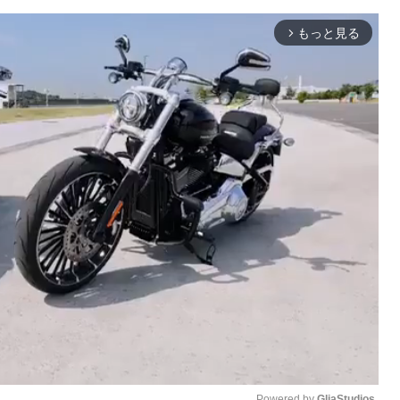
もっと見る
arrow_forward_ios
Powered by 
GliaStudios