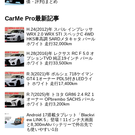
価・評判)まとめ
CarMe Pro最新記事
H.24(2012)年 スバル インプレッサ
WRX 2.0 WRX STI スペックC 4WD
HKS車高調 SARDメタキャタ パール
ホワイト 走行32,000km
H.28(2016)年 レクサス RC F 5.0 オ
プションTVD 純正19インチ パール
ホワイト 走行33,500km
R.3(2021)年 ポルシェ 718ケイマン
GT4 1オーナー PDLS付きLEDライ
ト ホワイト 走行17,400km
R.7(2025)年 トヨタ GR86 2.4 RZ 1
オーナー OPbrembo SACHS パール
ホワイト 走行3,200km
Android 17搭載タブレット「Blackvi
ew LINK 5」登場！11インチ大画面
と8,300mAhバッテリーで外出先で
も使いやすい1台