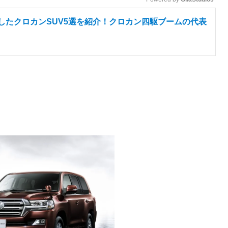
靡したクロカンSUV5選を紹介！クロカン四駆ブームの代表
M
u
t
e