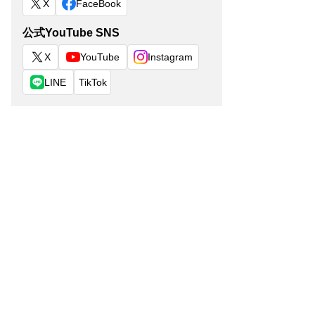
X
FaceBook
公式YouTube SNS
X
YouTube
Instagram
LINE
TikTok