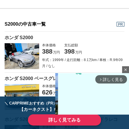
S2000の中古車一覧
PR
ホンダ S2000
本体価格
支払総額
388
398
万円
万円
年式：1999年
走行距離：8.1万km
車検：R.9年09
月
なし
close
ホンダ S2000 ベースグレード 2L後期2オーナー禁煙車
詳しく見る
arrow_forward_ios
本体価格
支払総額
626
639.6
万円
万円
年式：2004年
走行距離：2.5万km
車検：R.10年0
＼ CARPRIMEおすすめ（PR） ／
ディーラーで手放すのはもったいない！
3月
なし
【カーネクスト】ならどんなクルマも高価買取
ホンダ S2000 2.0 赤レザーシート・社外CD・ドラレコ
詳しく見てみる
本体価格
支払総額