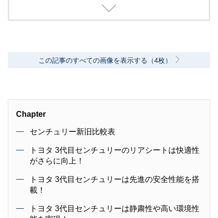
2000年代、中堅出版社ダイヤモンド社の自動車
専門誌・副編集長に就く。以降、男性ライフス
タイル誌「Straight’」（扶桑社）など複数の男
性誌編集長を歴任し独立、フリーランスのエデ
ィターに、現職。著書に「シングルモルトの愉
しみ方」（学習研究社）がある。
この記事のすべての画像を表示する（4枚）
Chapter
センチュリー新旧比較表
トヨタ 3代目センチュリーのリアシートは快適性
がさらに向上！
トヨタ 3代目センチュリーは先進の安全性能を搭
載！
トヨタ 3代目センチュリーは静粛性や高い環境性