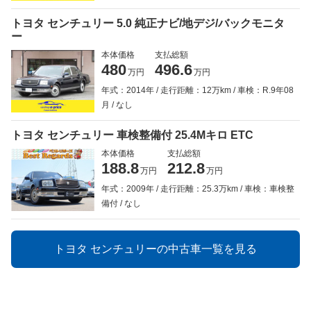
トヨタ センチュリー 5.0 純正ナビ/地デジ/バックモニタ
ー
本体価格
支払総額
480
496.6
万円
万円
年式：2014年
走行距離：12万km
車検：R.9年08
月
なし
トヨタ センチュリー 車検整備付 25.4Mキロ ETC
本体価格
支払総額
188.8
212.8
万円
万円
年式：2009年
走行距離：25.3万km
車検：車検整
備付
なし
トヨタ センチュリーの中古車一覧を見る