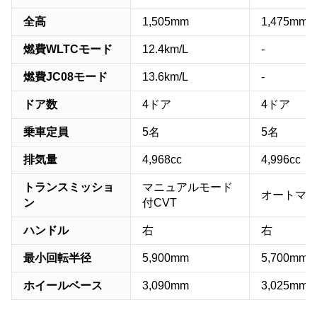
全高
1,505mm
1,475mm
燃費WLTCモード
12.4km/L
-
燃費JC08モード
13.6km/L
-
ドア数
4ドア
4ドア
乗車定員
5名
5名
排気量
4,968cc
4,996cc
トランスミッショ
マニュアルモード
オートマ
ン
付CVT
ハンドル
右
右
最小回転半径
5,900mm
5,700mm
ホイールベース
3,090mm
3,025mm