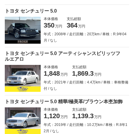
トヨタ センチュリー 5.0
本体価格
支払総額
350
364
万円
万円
年式：2008年
走行距離：20万km
車検：R.9年04
月
なし
トヨタ センチュリー 5.0 アーティシャンスピリッツフ
ルエアロ
本体価格
支払総額
1,848
1,869.3
万円
万円
年式：2021年
走行距離：4.4万km
車検：車検整備
付
なし
トヨタ センチュリー 5.0 精華/極美革/ブラウン本杢加飾
本体価格
支払総額
1,120
1,139.3
万円
万円
年式：2019年
走行距離：10.2万km
車検：R.8年1
2月
なし