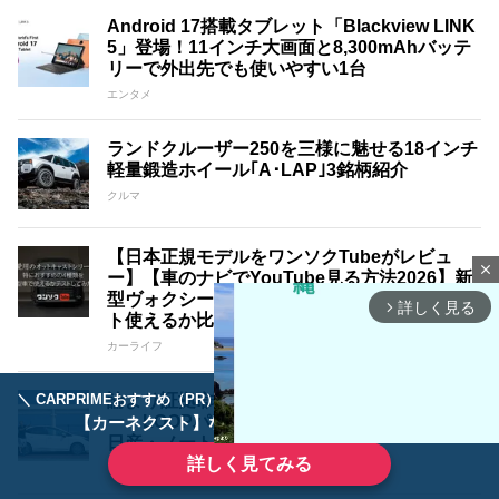
Android 17搭載タブレット「Blackview LINK
5」登場！11インチ大画面と8,300mAhバッテ
リーで外出先でも使いやすい1台
エンタメ
ランドクルーザー250を三様に魅せる18インチ
軽量鍛造ホイール｢A･LAP｣3銘柄紹介
クルマ
【日本正規モデルをワンソクTubeがレビュ
close
ー】【車のナビでYouTube見る方法2026】新
型ヴォクシー･RAV4･ハスラーでオットキャス
詳しく見る
arrow_forward_ios
ト使えるか比較検証! オススメはどれ?!
カーライフ
＼ CARPRIMEおすすめ（PR） ／
論より証拠!試して実感その効果!!シュアラスタ
ディーラーで手放すのはもったいない！
ー LOOPパワーショット 『ザ・体感！！』
【カーネクスト】ならどんなクルマも高価買取
日産・ノート編
詳しく見てみる
クルマ