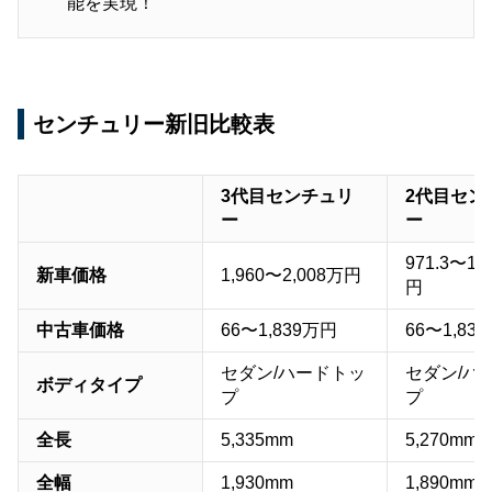
能を実現！
センチュリー新旧比較表
3代目センチュリ
2代目セン
ー
ー
971.3〜1,
新車価格
1,960〜2,008万円
円
中古車価格
66〜1,839万円
66〜1,83
セダン/ハードトッ
セダン/ハ
ボディタイプ
プ
プ
全長
5,335mm
5,270mm
全幅
1,930mm
1,890mm