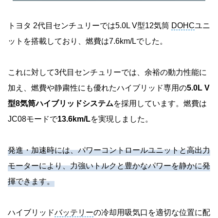
トヨタ 2代目センチュリーでは5.0L V型12気筒
DOHC
ユニ
ットを搭載しており、燃費は7.6km/Lでした。
これに対して3代目センチュリーでは、余裕の動力性能に
加え、燃費や静粛性にも優れたハイブリッド専用の
5.0L V
型8気筒ハイブリッドシステム
を採用しています。燃費は
JC08モードで
13.6km/L
を実現しました。
発進・加速時には、パワーコントロールユニットと高出力
モーターにより、力強いトルクと豊かなパワーを静かに発
揮できます。
ハイブリッド
バッテリー
の冷却用吸気口を適切な位置に配