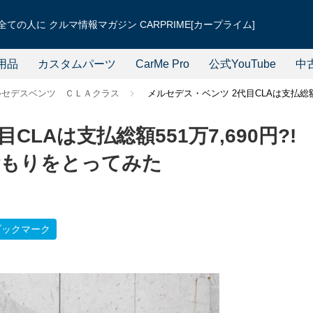
ての人に クルマ情報マガジン CARPRIME[カープライム]
用品
カスタムパーツ
CarMe Pro
公式YouTube
中
ルセデスベンツ ＣＬＡクラス
メルセデス・ベンツ 2代目CLAは支払総額
LAは支払総額551万7,690円?!
積もりをとってみた
ブックマーク