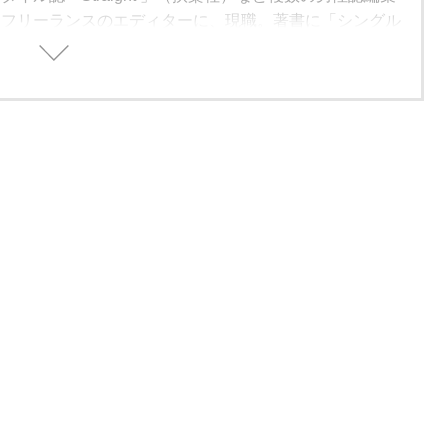
、フリーランスのエディターに、現職。著書に「シングル
方」（学習研究社）がある。