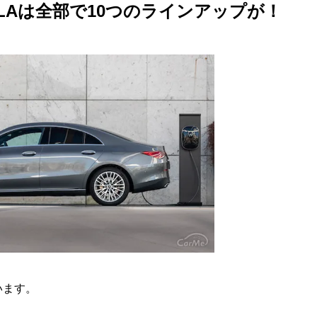
LAは全部で10つのラインアップが！
t
e
います。