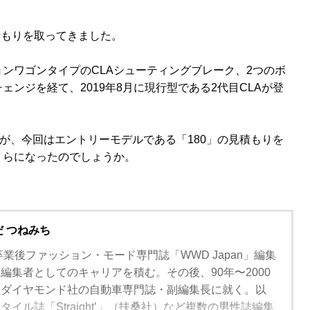
積もりを取ってきました。
ョンワゴンタイプのCLAシューティングブレーク、2つのボ
ンジを経て、2019年8月に現行型である2代目CLAが登
すが、今回はエントリーモデルである「180」の見積もりを
くらになったのでしょうか。
だ つねみち
卒業後ファッション・モード専門誌「WWD Japan」編集
編集者としてのキャリアを積む。その後、90年〜2000
社ダイヤモンド社の自動車専門誌・副編集長に就く。以
イル誌「Straight’」（扶桑社）など複数の男性誌編集