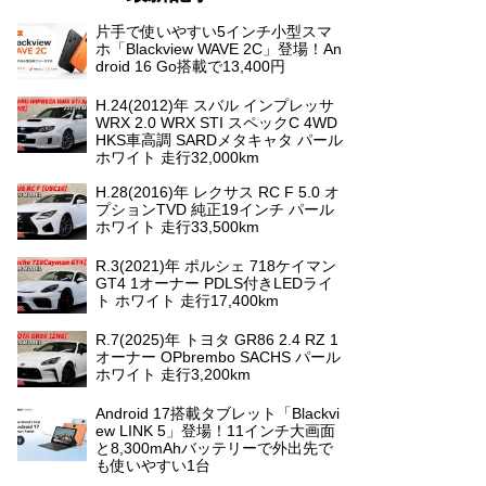
片手で使いやすい5インチ小型スマ
ホ「Blackview WAVE 2C」登場！An
droid 16 Go搭載で13,400円
H.24(2012)年 スバル インプレッサ
WRX 2.0 WRX STI スペックC 4WD
HKS車高調 SARDメタキャタ パール
ホワイト 走行32,000km
H.28(2016)年 レクサス RC F 5.0 オ
プションTVD 純正19インチ パール
ホワイト 走行33,500km
R.3(2021)年 ポルシェ 718ケイマン
GT4 1オーナー PDLS付きLEDライ
ト ホワイト 走行17,400km
R.7(2025)年 トヨタ GR86 2.4 RZ 1
オーナー OPbrembo SACHS パール
ホワイト 走行3,200km
Android 17搭載タブレット「Blackvi
ew LINK 5」登場！11インチ大画面
と8,300mAhバッテリーで外出先で
も使いやすい1台