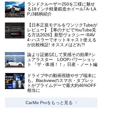
ランドクルーザー250を三様に魅せ
る18インチ軽量鍛造ホイール｢A･LA
P｣3銘柄紹介
【日本正規モデルをワンソクTubeが
レビュー】【車のナビでYouTube見
る方法2026】新型ヴォクシー･RAV
4･ハスラーでオットキャスト使える
か比較検証! オススメはどれ?!
論より証拠!試して実感その効果!!シ
ュアラスター LOOPパワーショッ
ト 『ザ・体感！！』日産・ノート編
ドライブ中の動画視聴やサブ端末に
も。Blackviewのスマホ・タブレッ
トがプライムデーで最大約46%OFF
相当に
CarMe Proをもっと見る