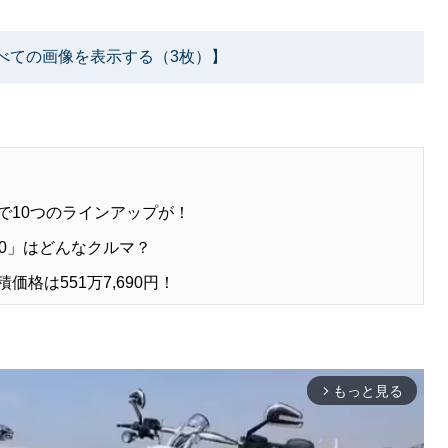
べての画像を表示する（3枚）】
部で10つのラインアップが！
80」はどんなクルマ？
価格は551万7,690円！
もっと見る
arrow_forward_ios