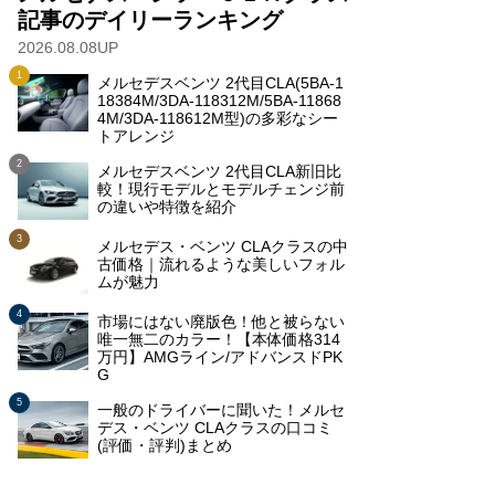
記事のデイリーランキング
2026.08.08UP
メルセデスベンツ 2代目CLA(5BA-1
18384M/3DA-118312M/5BA-11868
4M/3DA-118612M型)の多彩なシー
トアレンジ
メルセデスベンツ 2代目CLA新旧比
較！現行モデルとモデルチェンジ前
の違いや特徴を紹介
メルセデス・ベンツ CLAクラスの中
古価格｜流れるような美しいフォル
ムが魅力
市場にはない廃版色！他と被らない
唯一無二のカラー！【本体価格314
万円】AMGライン/アドバンスドPK
G
一般のドライバーに聞いた！メルセ
デス・ベンツ CLAクラスの口コミ
(評価・評判)まとめ