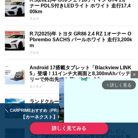
ナー PDLS付きLEDライト ホワイト 走行17,4
00km
クルマ
R.7(2025)年 トヨタ GR86 2.4 RZ 1オーナー O
Pbrembo SACHS パールホワイト 走行3,200k
m
クルマ
Android 17搭載タブレット「Blackview LINK
5」登場！11インチ大画面と8,300mAhバッテ
close
リーで外出先でも使いやすい1台
詳しく見る
arrow_forward_ios
エンタメ
ランドクルーザー250を三様に魅せる18インチ
軽量鍛造ホイール｢A･LAP｣3銘柄紹介
＼ CARPRIMEおすすめ（PR） ／
ディーラーで手放すのはもったいない！
クルマ
【カーネクスト】ならどんなクルマも高価買取
詳しく見てみる
【日本正規モデルをワンソクTubeがレビュ
ー】【車のナビでYouTube見る方法2026】新