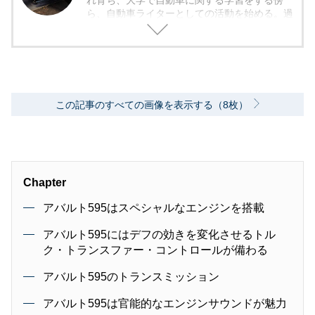
れ育ち、大学で自動車に関する学習をする傍
ら、自動車ライターとしての活動を始める。過
去にはコミュニティFMのモータースポーツコ
ーナーにてレギュラー出演経験あり。「書くこ
と、喋ることで自動車やモータースポーツの面
白さを伝える」を目標とし、様々なジャンルの
ライティングや企画に挑戦中。
この記事のすべての画像を表示する（8枚）
Chapter
アバルト595はスペシャルなエンジンを搭載
アバルト595にはデフの効きを変化させるトル
ク・トランスファー・コントロールが備わる
アバルト595のトランスミッション
アバルト595は官能的なエンジンサウンドが魅力