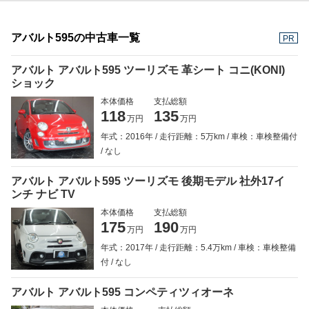
アバルト595の中古車一覧
PR
アバルト アバルト595 ツーリズモ 革シート コニ(KONI)
ショック
本体価格
支払総額
118
135
万円
万円
年式：2016年
走行距離：5万km
車検：車検整備付
なし
アバルト アバルト595 ツーリズモ 後期モデル 社外17イ
ンチ ナビ TV
本体価格
支払総額
175
190
万円
万円
年式：2017年
走行距離：5.4万km
車検：車検整備
付
なし
アバルト アバルト595 コンペティツィオーネ