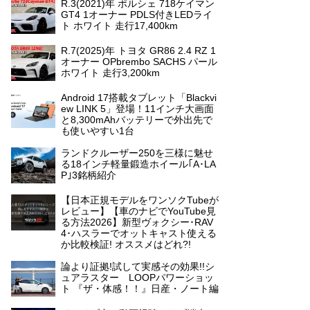
R.3(2021)年 ポルシェ 718ケイマン
GT4 1オーナー PDLS付きLEDライ
ト ホワイト 走行17,400km
R.7(2025)年 トヨタ GR86 2.4 RZ 1
オーナー OPbrembo SACHS パール
ホワイト 走行3,200km
Android 17搭載タブレット「Blackvi
ew LINK 5」登場！11インチ大画面
と8,300mAhバッテリーで外出先で
も使いやすい1台
ランドクルーザー250を三様に魅せ
る18インチ軽量鍛造ホイール｢A･LA
P｣3銘柄紹介
【日本正規モデルをワンソクTubeが
レビュー】【車のナビでYouTube見
る方法2026】新型ヴォクシー･RAV
4･ハスラーでオットキャスト使える
か比較検証! オススメはどれ?!
論より証拠!試して実感その効果!!シ
ュアラスター LOOPパワーショッ
ト 『ザ・体感！！』日産・ノート編