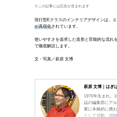
※この記事には広告が含まれます
現行型Eクラスのインテリアデザインは、
が具現化
されています。
使いやすさを追求した造形と官能的な流れ
で徹底解説します。
文・写真／萩原 文博
萩原 文博｜はぎ
1970年生まれ
誌の編集部にアル
業に本格的に携
として活動。20