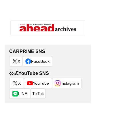
CARPRIME SNS
X
FaceBook
公式YouTube SNS
X
YouTube
Instagram
LINE
TikTok