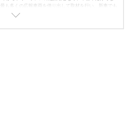
で最も多くの広報車両を借り出して取材を行い、新車でも
バイヤーズガイドを中心に、人気車種の動向や流行りの装
どを加味した、総合的に買いのクルマ・グレードの紹介を
いる。