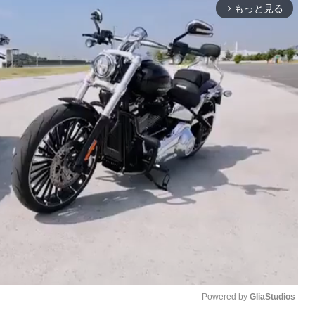
もっと見る
arrow_forward_ios
Powered by 
GliaStudios