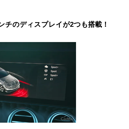
M
u
インチのディスプレイが2つも搭載！
t
e