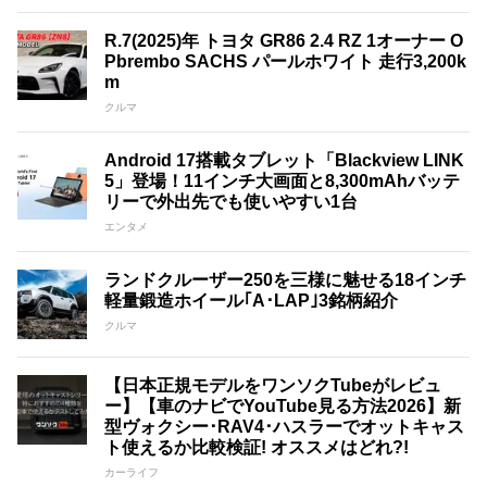
R.7(2025)年 トヨタ GR86 2.4 RZ 1オーナー O
Pbrembo SACHS パールホワイト 走行3,200k
m
クルマ
Android 17搭載タブレット「Blackview LINK
5」登場！11インチ大画面と8,300mAhバッテ
リーで外出先でも使いやすい1台
エンタメ
ランドクルーザー250を三様に魅せる18インチ
軽量鍛造ホイール｢A･LAP｣3銘柄紹介
クルマ
【日本正規モデルをワンソクTubeがレビュ
ー】【車のナビでYouTube見る方法2026】新
型ヴォクシー･RAV4･ハスラーでオットキャス
ト使えるか比較検証! オススメはどれ?!
カーライフ