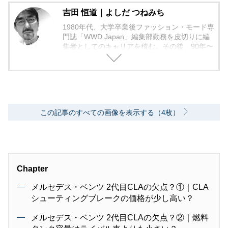
吉田 恒道｜よしだ つねみち
1980年代、大学卒業後ファッション・モード専
門誌「WWD Japan」編集部勤務を皮切りに編
集者としてのキャリアを積む。その後、90年〜
2000年代、中堅出版社ダイヤモンド社の自動車
専門誌・副編集長に就く。以降、男性ライフス
タイル誌「Straight’」（扶桑社）など複数の男
性誌編集長を歴任し独立、フリーランスのエデ
ィターに、現職。著書に「シングルモルトの愉
しみ方」（学習研究社）がある。
この記事のすべての画像を表示する（4枚）
Chapter
メルセデス・ベンツ 2代目CLAの欠点？①｜CLA
シューティングブレークの価格が少し高い？
メルセデス・ベンツ 2代目CLAの欠点？②｜燃料