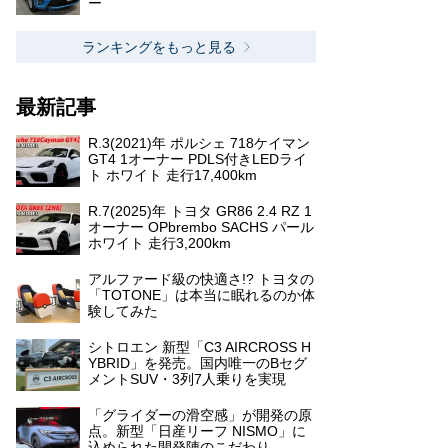
ー
ランキングをもっと見る
最新記事
R.3(2021)年 ポルシェ 718ケイマン
GT4 1オーナー PDLS付きLEDライ
ト ホワイト 走行17,400km
R.7(2025)年 トヨタ GR86 2.4 RZ 1
オーナー OPbrembo SACHS パール
ホワイト 走行3,200km
アルファード級の快適さ!? トヨタの
「TOTONE」は本当に眠れるのか体
験してみた
シトロエン 新型「C3 AIRCROSS H
YBRID」を発売。国内唯一のBセグ
メントSUV・3列7人乗りを実現
「グライダーの滑空感」が開発の原
点。新型「日産リーフ NISMO」に
込められた開発陣のこだわり