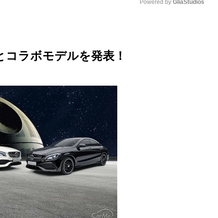
Powered by 
GliaStudios
M
u
とコラボモデルを発表！
t
e