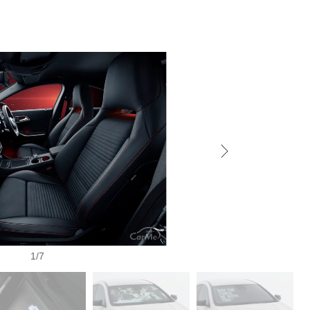
1
/
7