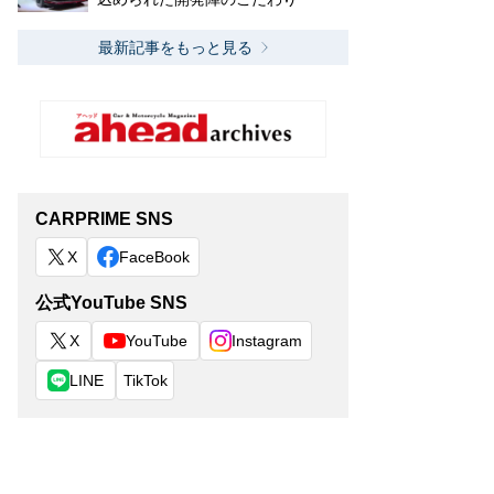
最新記事をもっと見る
CARPRIME SNS
X
FaceBook
公式YouTube SNS
X
YouTube
Instagram
LINE
TikTok