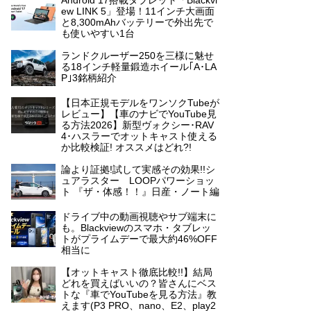
Android 17搭載タブレット「Blackvi
ew LINK 5」登場！11インチ大画面
と8,300mAhバッテリーで外出先で
も使いやすい1台
ランドクルーザー250を三様に魅せ
る18インチ軽量鍛造ホイール｢A･LA
P｣3銘柄紹介
【日本正規モデルをワンソクTubeが
レビュー】【車のナビでYouTube見
る方法2026】新型ヴォクシー･RAV
4･ハスラーでオットキャスト使える
か比較検証! オススメはどれ?!
論より証拠!試して実感その効果!!シ
ュアラスター LOOPパワーショッ
ト 『ザ・体感！！』日産・ノート編
ドライブ中の動画視聴やサブ端末に
も。Blackviewのスマホ・タブレッ
トがプライムデーで最大約46%OFF
相当に
【オットキャスト徹底比較!!】結局
どれを買えばいいの？皆さんにベス
トな『車でYouTubeを見る方法』教
えます(P3 PRO、nano、E2、play2