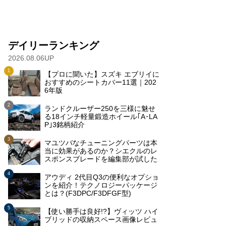
デイリーランキング
2026.08.06UP
【プロに聞いた】スズキ エブリイに
おすすめのシートカバー11選｜202
6年版
ランドクルーザー250を三様に魅せ
る18インチ軽量鍛造ホイール｢A･LA
P｣3銘柄紹介
マユツバなチューニングパーツは本
当に効果があるのか？シエクルのレ
スポンスブレードを編集部が試した
アウディ 2代目Q3の便利なオプショ
ンを紹介！テクノロジーパッケージ
とは？(F3DPC/F3DFGF型)
【使い勝手は良好!?】ヴィッツ ハイ
ブリッドの収納スペース画像レビュ