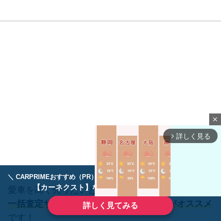
close
詳しく見る
arrow_forward_ios
＼ CARPRIMEおすすめ（PR） ／
ディーラーで手放すのはもったいない！
【カーネクスト】ならどんなクルマも高価買取
愛車を高く売りたいとお考えの方は、
一括査定サイトで愛車の価格を調べるのがオススメ
詳しく見てみる
です！