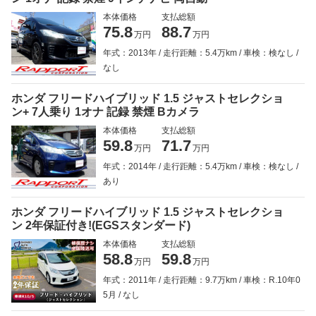
本体価格
支払総額
75.8
88.7
万円
万円
年式：2013年
走行距離：5.4万km
車検：検なし
なし
ホンダ フリードハイブリッド 1.5 ジャストセレクショ
ン+ 7人乗り 1オナ 記録 禁煙 Bカメラ
本体価格
支払総額
59.8
71.7
万円
万円
年式：2014年
走行距離：5.4万km
車検：検なし
あり
ホンダ フリードハイブリッド 1.5 ジャストセレクショ
ン 2年保証付き!(EGSスタンダード)
本体価格
支払総額
58.8
59.8
万円
万円
年式：2011年
走行距離：9.7万km
車検：R.10年0
5月
なし