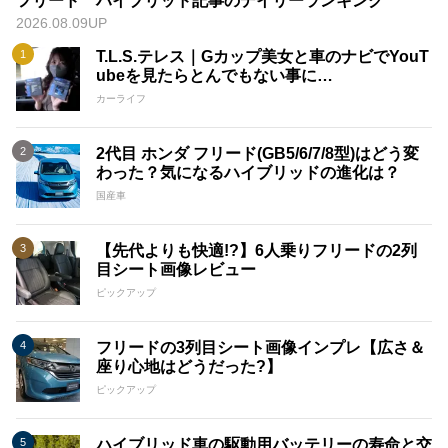
フリード ハイブリッド記事のデイリーランキング
2026.08.09UP
T.L.S.テレス｜Gカップ美女と車のナビでYouT
ubeを見たらとんでもない事に…
カーライフ
​​2代目 ホンダ フリード(GB5/6/7/8型)はどう変
わった？気になるハイブリッドの進化は？
国産車
【先代よりも快適!?】6人乗りフリードの2列
目シート画像レビュー
ピックアップ
フリードの3列目シート画像インプレ【広さ＆
座り心地はどうだった?】
ピックアップ
ハイブリッド車の駆動用バッテリーの寿命と交