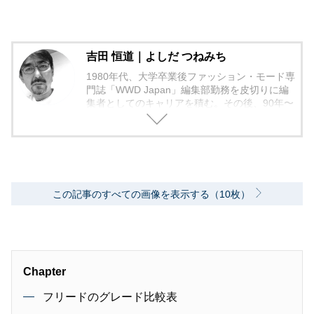
吉田 恒道｜よしだ つねみち
1980年代、大学卒業後ファッション・モード専
門誌「WWD Japan」編集部勤務を皮切りに編
集者としてのキャリアを積む。その後、90年〜
2000年代、中堅出版社ダイヤモンド社の自動車
専門誌・副編集長に就く。以降、男性ライフス
タイル誌「Straight’」（扶桑社）など複数の男
性誌編集長を歴任し独立、フリーランスのエデ
ィターに、現職。著書に「シングルモルトの愉
しみ方」（学習研究社）がある。
この記事のすべての画像を表示する（10枚）
Chapter
フリードのグレード比較表