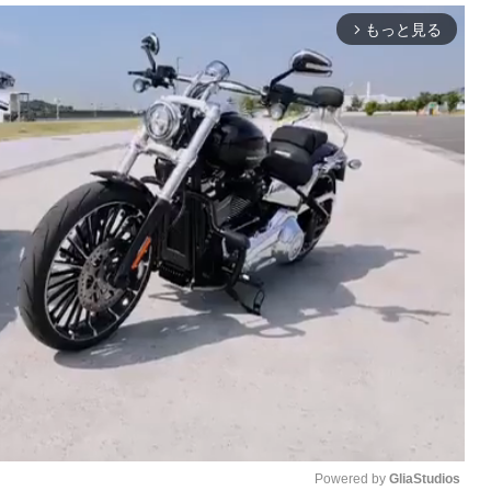
もっと見る
arrow_forward_ios
Powered by 
GliaStudios