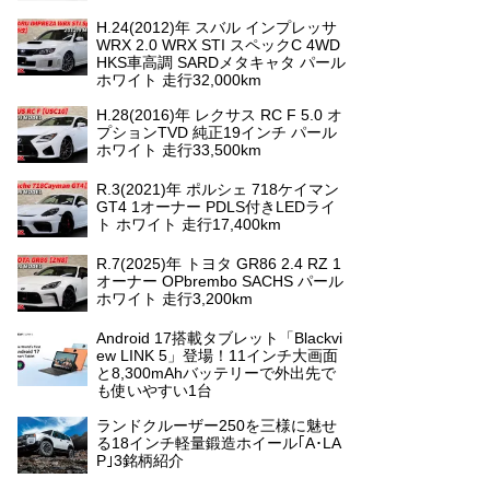
H.24(2012)年 スバル インプレッサ
WRX 2.0 WRX STI スペックC 4WD
HKS車高調 SARDメタキャタ パール
ホワイト 走行32,000km
H.28(2016)年 レクサス RC F 5.0 オ
プションTVD 純正19インチ パール
ホワイト 走行33,500km
R.3(2021)年 ポルシェ 718ケイマン
GT4 1オーナー PDLS付きLEDライ
ト ホワイト 走行17,400km
R.7(2025)年 トヨタ GR86 2.4 RZ 1
オーナー OPbrembo SACHS パール
ホワイト 走行3,200km
Android 17搭載タブレット「Blackvi
ew LINK 5」登場！11インチ大画面
と8,300mAhバッテリーで外出先で
も使いやすい1台
ランドクルーザー250を三様に魅せ
る18インチ軽量鍛造ホイール｢A･LA
P｣3銘柄紹介