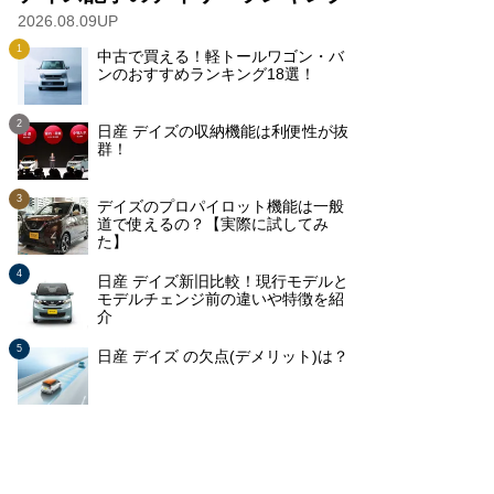
2026.08.09UP
中古で買える！軽トールワゴン・バ
ンのおすすめランキング18選！
日産 デイズの収納機能は利便性が抜
群！
デイズのプロパイロット機能は一般
道で使えるの？【実際に試してみ
た】
日産 デイズ新旧比較！現行モデルと
モデルチェンジ前の違いや特徴を紹
介
日産 デイズ の欠点(デメリット)は？