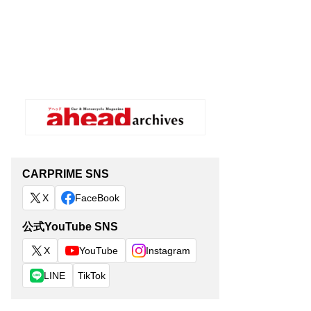
CARPRIME SNS
X
FaceBook
公式YouTube SNS
X
YouTube
Instagram
LINE
TikTok