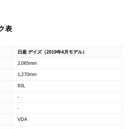
M
u
ク表
t
e
日産 デイズ（2019年4月モデル）
2,065mm
1,270mm
93L
-
-
VDA