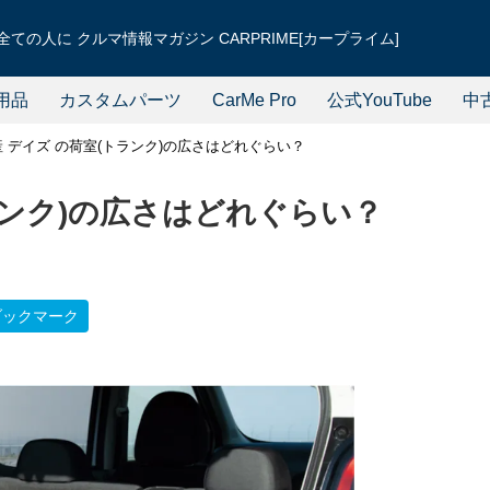
ての人に クルマ情報マガジン CARPRIME[カープライム]
用品
カスタムパーツ
CarMe Pro
公式YouTube
中
産 デイズ の荷室(トランク)の広さはどれぐらい？
ランク)の広さはどれぐらい？
ブックマーク