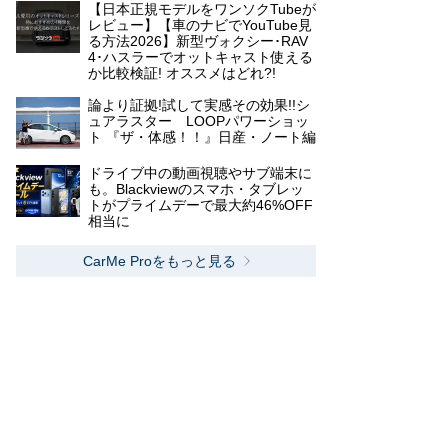
【日本正規モデルをワンソクTubeが
レビュー】【車のナビでYouTube見
る方法2026】新型ヴォクシー･RAV
4･ハスラーでオットキャスト使える
か比較検証! オススメはどれ?!
論より証拠!試して実感その効果!!シ
ュアラスター LOOPパワーショッ
ト 『ザ・体感！！』日産・ノート編
ドライブ中の動画視聴やサブ端末に
も。Blackviewのスマホ・タブレッ
トがプライムデーで最大約46%OFF
相当に
CarMe Proをもっと見る