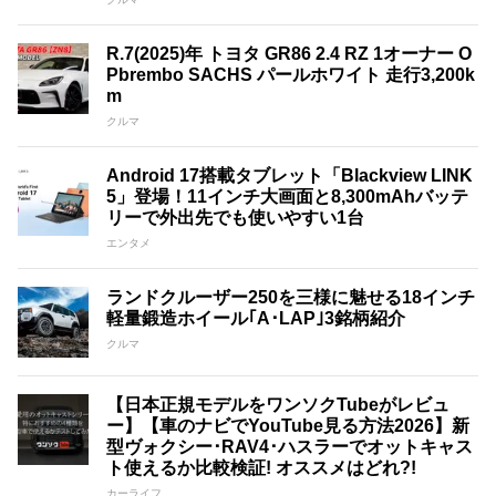
R.7(2025)年 トヨタ GR86 2.4 RZ 1オーナー O
Pbrembo SACHS パールホワイト 走行3,200k
m
クルマ
Android 17搭載タブレット「Blackview LINK
5」登場！11インチ大画面と8,300mAhバッテ
リーで外出先でも使いやすい1台
エンタメ
ランドクルーザー250を三様に魅せる18インチ
軽量鍛造ホイール｢A･LAP｣3銘柄紹介
クルマ
【日本正規モデルをワンソクTubeがレビュ
ー】【車のナビでYouTube見る方法2026】新
型ヴォクシー･RAV4･ハスラーでオットキャス
ト使えるか比較検証! オススメはどれ?!
カーライフ