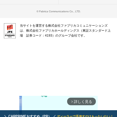
© Fabrica Communications Co., LTD.
当サイトを運営する株式会社ファブリカコミュニケーションズ
は、株式会社ファブリカホールディングス（東証スタンダード上
場 証券コード：4193）のグループ会社です。
詳しく見る
arrow_forward_ios
＼ CARPRIMEおすすめ（PR） ／
ディーラーで手放すのはもったいない！