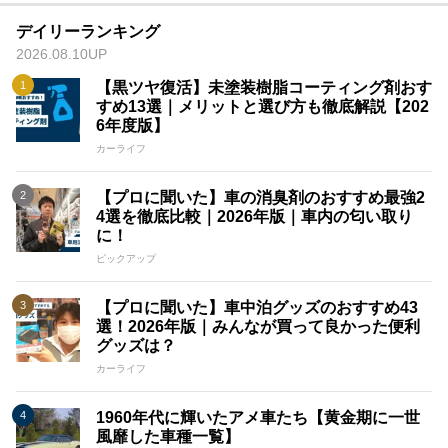
デイリーランキング
2026.08.10UP
【黒ツヤ復活】未塗装樹脂コーティング剤おす
すめ13選｜メリットと選び方も徹底解説【202
6年度版】
カーライフ
【プロに聞いた】車の消臭剤のおすすめ最強2
4選を徹底比較｜2026年版｜車内の匂い取り
に！
ピックアップ
【プロに聞いた】車中泊グッズのおすすめ43
選！2026年版｜みんなが買って良かった便利
グッズは？
カーライフ
1960年代に輝いたアメ車たち【黄金期に一世
風靡した車種一覧】