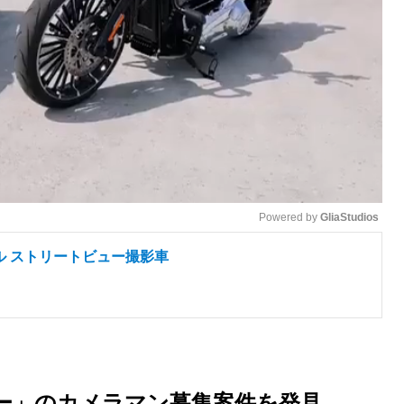
Powered by 
GliaStudios
ル ストリートビュー撮影車
M
u
t
e
ュー」のカメラマン募集案件を発見