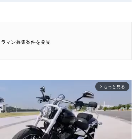
カメラマン募集案件を発見
もっと見る
arrow_forward_ios