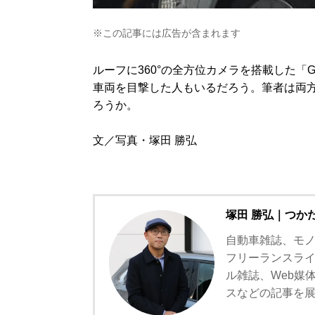
※この記事には広告が含まれます
ルーフに360°の全方位カメラを搭載した「Go
車両を目撃した人もいるだろう。筆者は両
ろうか。
文／写真・塚田 勝弘
塚田 勝弘｜つか
自動車雑誌、モノ
フリーランスライ
ル雑誌、Web媒
スなどの記事を