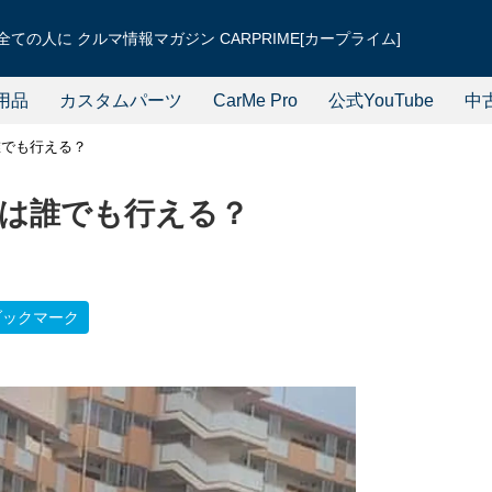
ての人に クルマ情報マガジン CARPRIME[カープライム]
用品
カスタムパーツ
CarMe Pro
公式YouTube
中
誰でも行える？
は誰でも行える？
ブックマーク