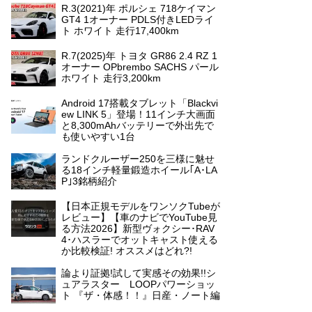
R.3(2021)年 ポルシェ 718ケイマン
GT4 1オーナー PDLS付きLEDライ
ト ホワイト 走行17,400km
R.7(2025)年 トヨタ GR86 2.4 RZ 1
オーナー OPbrembo SACHS パール
ホワイト 走行3,200km
Android 17搭載タブレット「Blackvi
ew LINK 5」登場！11インチ大画面
と8,300mAhバッテリーで外出先で
も使いやすい1台
ランドクルーザー250を三様に魅せ
る18インチ軽量鍛造ホイール｢A･LA
P｣3銘柄紹介
【日本正規モデルをワンソクTubeが
レビュー】【車のナビでYouTube見
る方法2026】新型ヴォクシー･RAV
4･ハスラーでオットキャスト使える
か比較検証! オススメはどれ?!
論より証拠!試して実感その効果!!シ
ュアラスター LOOPパワーショッ
ト 『ザ・体感！！』日産・ノート編