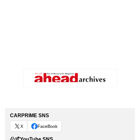
CARPRIME SNS
X
FaceBook
公式YouTube SNS