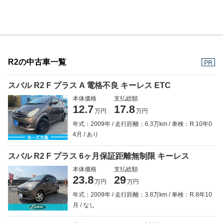
R2の中古車一覧
PR
スバル R2 F プラス A 電格不良 キーレス ETC
本体価格
支払総額
12.7
17.8
万円
万円
年式：2009年
走行距離：6.3万km
車検：R.10年0
4月
あり
スバル R2 F プラス 6ヶ月保証距離無制限 キーレス
本体価格
支払総額
23.8
29
万円
万円
年式：2009年
走行距離：3.8万km
車検：R.8年10
月
なし