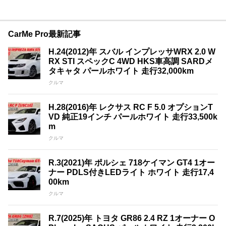
CarMe Pro最新記事
H.24(2012)年 スバル インプレッサWRX 2.0 W
RX STI スペックC 4WD HKS車高調 SARDメ
タキャタ パールホワイト 走行32,000km
クルマ
H.28(2016)年 レクサス RC F 5.0 オプションT
VD 純正19インチ パールホワイト 走行33,500k
m
クルマ
R.3(2021)年 ポルシェ 718ケイマン GT4 1オー
ナー PDLS付きLEDライト ホワイト 走行17,4
00km
クルマ
R.7(2025)年 トヨタ GR86 2.4 RZ 1オーナー O