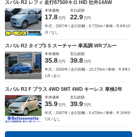
スバル R2 レフィ 走行67500キロ HID 社外14AW
本体価格
支払総額
17.8
22.9
万円
万円
年式：2007年
走行距離：6.7万km
車検：R.8年10
月
なし
スバル R2 タイプS S スーチャー 車高調 WRブルー
本体価格
支払総額
35.8
39.8
万円
万円
年式：2006年
走行距離：15.2万km
車検：R.8年1
1月
あり
スバル R2 F プラス 4WD 5MT 4WD キーレス 車検2年
本体価格
支払総額
35.9
39.9
万円
万円
年式：2007年
走行距離：6.4万km
車検：R.10年0
7月
なし