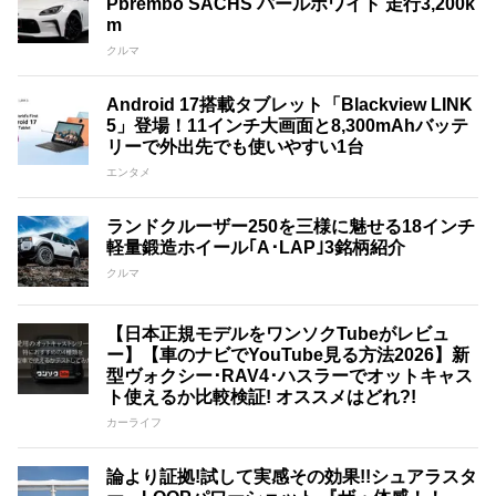
Pbrembo SACHS パールホワイト 走行3,200k
m
クルマ
Android 17搭載タブレット「Blackview LINK
5」登場！11インチ大画面と8,300mAhバッテ
リーで外出先でも使いやすい1台
エンタメ
ランドクルーザー250を三様に魅せる18インチ
軽量鍛造ホイール｢A･LAP｣3銘柄紹介
クルマ
【日本正規モデルをワンソクTubeがレビュ
ー】【車のナビでYouTube見る方法2026】新
型ヴォクシー･RAV4･ハスラーでオットキャス
ト使えるか比較検証! オススメはどれ?!
カーライフ
論より証拠!試して実感その効果!!シュアラスタ