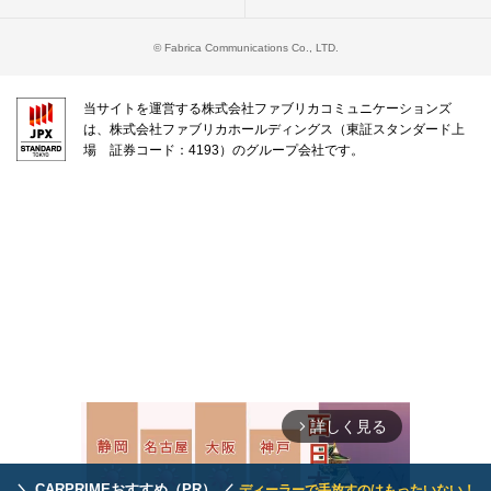
© Fabrica Communications Co., LTD.
当サイトを運営する株式会社ファブリカコミュニケーションズ
は、株式会社ファブリカホールディングス（東証スタンダード上
場 証券コード：4193）のグループ会社です。
詳しく見る
arrow_forward_ios
＼ CARPRIMEおすすめ（PR） ／
ディーラーで手放すのはもったいない！