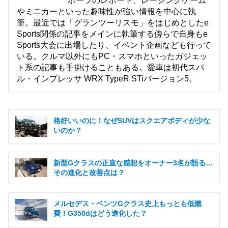
ポーツのレポート、レーシングゲーム
やミニカーといった趣味性が強い情報を中心に執
筆。最近では「グランツーリスモ」をはじめとしたe
Sports関係の記事をメインに執筆する傍らで自身もe
Sports大会に出場したり、イベント企画なども行って
いる。クルマ以外にもPC・スマホといったガジェッ
ト系の記事も手掛けることもある。愛車は初代スバ
ル・インプレッサ WRX TypeR STiバージョン5。
格好いいのに！なぜSUVはスクエアボディが少な
いのか？
新型Gクラスの正直な感想をオーナー3名が語る…
その進化と改善点は？
メルセデス・ベンツGクラス史上もっとも低燃
費！G350dはどう進化した？