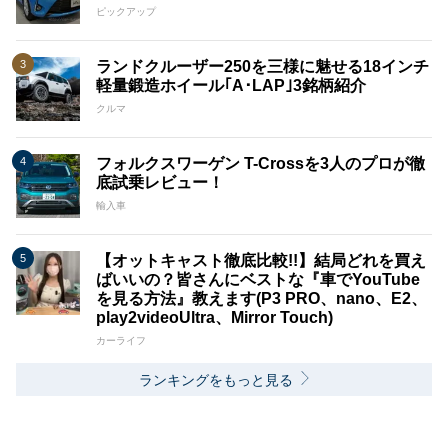
ピックアップ
ランドクルーザー250を三様に魅せる18インチ
軽量鍛造ホイール｢A･LAP｣3銘柄紹介
クルマ
フォルクスワーゲン T-Crossを3人のプロが徹
底試乗レビュー！
輸入車
【オットキャスト徹底比較!!】結局どれを買え
ばいいの？皆さんにベストな『車でYouTube
を見る方法』教えます(P3 PRO、nano、E2、
play2videoUltra、Mirror Touch)
カーライフ
ランキングをもっと見る