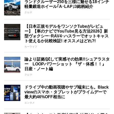
ランドクルーザー250を三様に魅せる18インチ
軽量鍛造ホイール｢A･LAP｣3銘柄紹介
クルマ
【日本正規モデルをワンソクTubeがレビュ
ー】【車のナビでYouTube見る方法2026】新
型ヴォクシー･RAV4･ハスラーでオットキャス
ト使えるか比較検証! オススメはどれ?!
カーライフ
論より証拠!試して実感その効果!!シュアラスタ
ー LOOPパワーショット 『ザ・体感！！』
日産・ノート編
クルマ
ドライブ中の動画視聴やサブ端末にも。Black
viewのスマホ・タブレットがプライムデーで
最大約46%OFF相当に
エンタメ