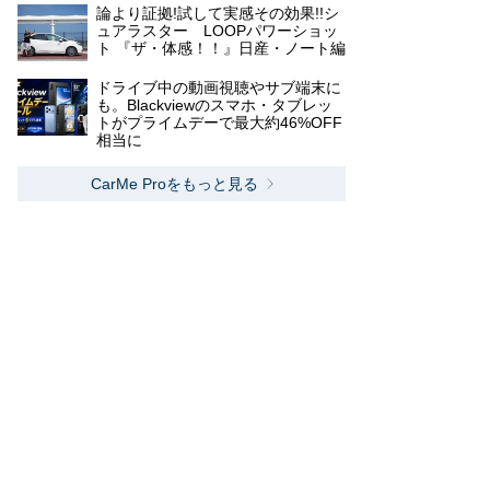
論より証拠!試して実感その効果!!シ
ュアラスター LOOPパワーショッ
ト 『ザ・体感！！』日産・ノート編
ドライブ中の動画視聴やサブ端末に
も。Blackviewのスマホ・タブレッ
トがプライムデーで最大約46%OFF
相当に
CarMe Proをもっと見る