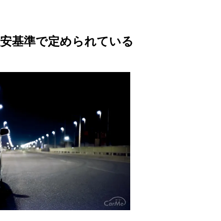
e
保安基準で定められている