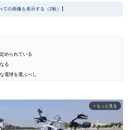
べての画像を表示する（2枚）】
定められている
なる
な電球を選ぶべし
もっと見る
arrow_forward_ios