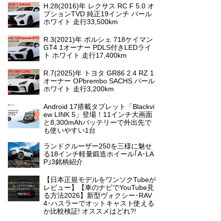
H.28(2016)年 レクサス RC F 5.0 オ
プションTVD 純正19インチ パール
ホワイト 走行33,500km
R.3(2021)年 ポルシェ 718ケイマン
GT4 1オーナー PDLS付きLEDライ
ト ホワイト 走行17,400km
R.7(2025)年 トヨタ GR86 2.4 RZ 1
オーナー OPbrembo SACHS パール
ホワイト 走行3,200km
Android 17搭載タブレット「Blackvi
ew LINK 5」登場！11インチ大画面
と8,300mAhバッテリーで外出先で
も使いやすい1台
ランドクルーザー250を三様に魅せ
る18インチ軽量鍛造ホイール｢A･LA
P｣3銘柄紹介
【日本正規モデルをワンソクTubeが
レビュー】【車のナビでYouTube見
る方法2026】新型ヴォクシー･RAV
4･ハスラーでオットキャスト使える
か比較検証! オススメはどれ?!