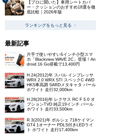
【プロに聞いた】車用シートカバ
ー・クッションのおすすめ18選を徹
底比較｜2026年版
ランキングをもっと見る
最新記事
片手で使いやすい5インチ小型スマ
ホ「Blackview WAVE 2C」登場！An
droid 16 Go搭載で13,400円
H.24(2012)年 スバル インプレッサ
WRX 2.0 WRX STI スペックC 4WD
HKS車高調 SARDメタキャタ パール
ホワイト 走行32,000km
H.28(2016)年 レクサス RC F 5.0 オ
プションTVD 純正19インチ パール
ホワイト 走行33,500km
R.3(2021)年 ポルシェ 718ケイマン
GT4 1オーナー PDLS付きLEDライ
ト ホワイト 走行17,400km