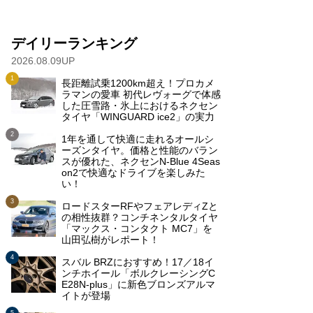
デイリーランキング
2026.08.09UP
長距離試乗1200km超え！プロカメ
ラマンの愛車 初代レヴォーグで体感
した圧雪路・氷上におけるネクセン
タイヤ「WINGUARD ice2」の実力
1年を通して快適に走れるオールシ
ーズンタイヤ。価格と性能のバラン
スが優れた、ネクセンN-Blue 4Seas
on2で快適なドライブを楽しみた
い！
ロードスターRFやフェアレディZと
の相性抜群？コンチネンタルタイヤ
「マックス・コンタクト MC7」を
山田弘樹がレポート！
スバル BRZにおすすめ！17／18イ
ンチホイール「ボルクレーシングC
E28N-plus」に新色ブロンズアルマ
イトが登場