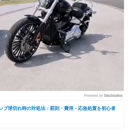
Powered by 
GliaStudios
ランプ球切れ時の対処法：罰則・費用・応急処置を初心者
M
u
t