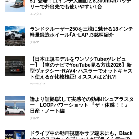
5」登場！11インチ大画面と8,300mAhバッテ
リーで外出先でも使いやすい1台
エンタメ
ランドクルーザー250を三様に魅せる18インチ
軽量鍛造ホイール｢A･LAP｣3銘柄紹介
クルマ
【日本正規モデルをワンソクTubeがレビュ
ー】【車のナビでYouTube見る方法2026】新
型ヴォクシー･RAV4･ハスラーでオットキャス
ト使えるか比較検証! オススメはどれ?!
カーライフ
論より証拠!試して実感その効果!!シュアラスタ
ー LOOPパワーショット 『ザ・体感！！』
日産・ノート編
クルマ
ドライブ中の動画視聴やサブ端末にも。Black