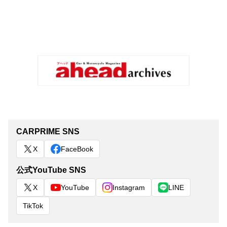
CARPRIME SNS
X
FaceBook
公式YouTube SNS
X
YouTube
Instagram
LINE
TikTok