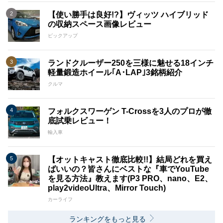
【使い勝手は良好!?】ヴィッツ ハイブリッド
の収納スペース画像レビュー
ピックアップ
ランドクルーザー250を三様に魅せる18インチ
軽量鍛造ホイール｢A･LAP｣3銘柄紹介
クルマ
フォルクスワーゲン T-Crossを3人のプロが徹
底試乗レビュー！
輸入車
【オットキャスト徹底比較!!】結局どれを買え
ばいいの？皆さんにベストな『車でYouTube
を見る方法』教えます(P3 PRO、nano、E2、
play2videoUltra、Mirror Touch)
カーライフ
ランキングをもっと見る